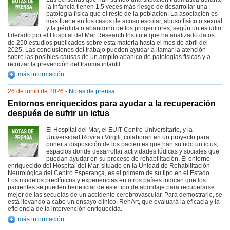
la infancia tienen 1,5 veces más riesgo de desarrollar una
patología física que el resto de la población. La asociación es
más fuerte en los casos de acoso escolar, abuso físico o sexual
y la pérdida o abandono de los progenitores, según un estudio
liderado por el Hospital del Mar Research Institute que ha analizado datos
de 250 estudios publicados sobre esta materia hasta el mes de abril del
2025. Las conclusiones del trabajo pueden ayudar a llamar la atención
sobre las posibles causas de un amplio abanico de patologías físicas y a
reforzar la prevención del trauma infantil.
más información
26 de junio de 2026 -
Notas de prensa
Entornos enriquecidos para ayudar a la recuperación
después de sufrir un ictus
El Hospital del Mar, el EUIT Centro Universitario, y la
Universidad Rovira i Virgili, colaboran en un proyecto para
poner a disposición de los pacientes que han sufrido un ictus,
espacios donde desarrollar actividades lúdicas y sociales que
puedan ayudar en su proceso de rehabilitación. El entorno
enriquecido del Hospital del Mar, situado en la Unidad de Rehabilitación
Neurológica del Centro Esperança, es el primero de su tipo en el Estado.
Los modelos preclínicos y experiencias en otros países indican que los
pacientes se pueden beneficiar de este tipo de abordaje para recuperarse
mejor de las secuelas de un accidente cerebrovascular. Para demostrarlo, se
está llevando a cabo un ensayo clínico, RehArt, que evaluará la eficacia y la
eficiencia de la intervención enriquecida.
más información