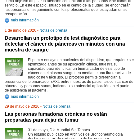
como objetivo ampliar la atención comunitaria a las personas vinculadas al
servicio. En este espacio, situado en el centro de la ciudad, se encontrarán
las personas en seguimiento con los profesionales que les ayudan en su
recuperación.
más información
1 de junio de 2026 -
Notas de prensa
Desarrollan un prototipo de test diagnóstico para
detectar el cáncer de páncreas en minutos con una
muestra de sangre
El primer ensayo en pacientes del dispositivo, que requiere ser
optimizado antes de su aplicación clínica, muestra su
capacidad para identificar un biomarcador de este tipo de
cáncer en el plasma sanguíneo mediante una tira reactiva de
bajo coste y fácil uso. El prototipo permite diferenciar la
presencia del biomarcador sAXL entre muestras de pacientes con cáncer de
páncreas y personas sanas, indicando su potencial aplicación en el punto
de asistencia al paciente.
más información
29 de mayo de 2026 -
Notas de prensa
Las personas fumadoras crónicas no están
preparadas para dejar de fumar
31 de mayo, Día Mundial Sin Tabaco
Un estudio publicado en Archivos de Bronconeumologia
destaca que tres de cada cuatro de las personas