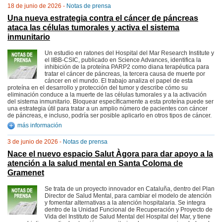
18 de junio de 2026 -
Notas de prensa
Una nueva estrategia contra el cáncer de páncreas
ataca las células tumorales y activa el sistema
inmunitario
Un estudio en ratones del Hospital del Mar Research Institute y
el IIBB-CSIC, publicado en Science Advances, identifica la
inhibición de la proteína PARP2 como diana terapéutica para
tratar el cáncer de páncreas, la tercera causa de muerte por
cáncer en el mundo. El trabajo analiza el papel de esta
proteína en el desarrollo y protección del tumor y describe cómo su
eliminación conduce a la muerte de las células tumorales y a la activación
del sistema inmunitario. Bloquear específicamente a esta proteína puede ser
una estrategia útil para tratar a un amplio número de pacientes con cáncer
de páncreas, e incluso, podría ser posible aplicarlo en otros tipos de cáncer.
más información
3 de junio de 2026 -
Notas de prensa
Nace el nuevo espacio Salut Àgora para dar apoyo a la
atención a la salud mental en Santa Coloma de
Gramenet
Se trata de un proyecto innovador en Cataluña, dentro del Plan
Director de Salud Mental, para cambiar el modelo de atención
y fomentar alternativas a la atención hospitalaria. Se integra
dentro de la Unidad Funcional de Recuperación y Proyecto de
Vida del Instituto de Salud Mental del Hospital del Mar, y tiene