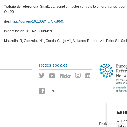
Trabajo de referencia
: Snail1 transcription factor controls telomere transcriptio
Oct 20.
doi:
https://doi.org/10.1093/nar/gkx958
.
Impact factor: 10.162 - PubMed
Mazzolini R, Gonzàlez N1, Garcia-Garijo A1, Millanes-Romero A1, Peiró S1, Smi
Redes sociales
Este
Utili
Entidad colabo
del us