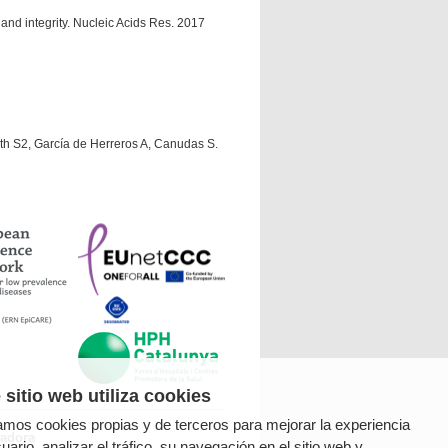
n and integrity. Nucleic Acids Res. 2017
th S2, García de Herreros A, Canudas S.
 sitio web utiliza cookies
zamos cookies propias y de terceros para mejorar la experiencia
radora
uario, analizar el tráfico, su navegación en el sitio web y