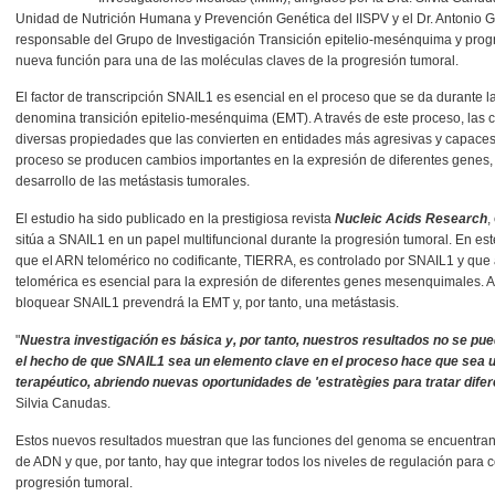
Unidad de Nutrición Humana y Prevención Genética del IISPV y el Dr. Antonio G
responsable del Grupo de Investigación Transición epitelio-mesénquima y progr
nueva función para una de las moléculas claves de la progresión tumoral.
El factor de transcripción SNAIL1 es esencial en el proceso que se da durante l
denomina transición epitelio-mesénquima (EMT). A través de este proceso, las c
diversas propiedades que las convierten en entidades más agresivas y capaces d
proceso se producen cambios importantes en la expresión de diferentes genes, 
desarrollo de las metástasis tumorales.
El estudio ha sido publicado en la prestigiosa revista
Nucleic Acids Research
,
sitúa a SNAIL1 en un papel multifuncional durante la progresión tumoral. En es
que el ARN telomérico no codificante, TIERRA, es controlado por SNAIL1 y que 
telomérica es esencial para la expresión de diferentes genes mesenquimales. 
bloquear SNAIL1 prevendrá la EMT y, por tanto, una metástasis.
"
Nuestra investigación es básica y, por tanto, nuestros resultados no se pu
el hecho de que SNAIL1 sea un elemento clave en el proceso hace que sea un
terapéutico, abriendo nuevas oportunidades de 'estratègies para tratar dife
Silvia Canudas.
Estos nuevos resultados muestran que las funciones del genoma se encuentran
de ADN y que, por tanto, hay que integrar todos los niveles de regulación par
progresión tumoral.