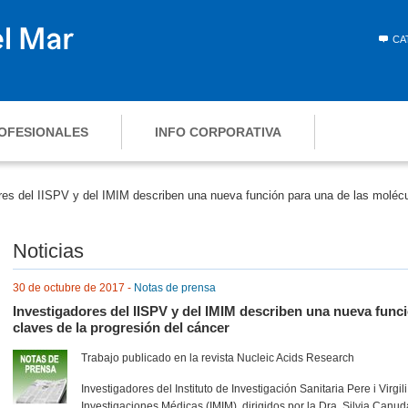
CA
OFESIONALES
INFO CORPORATIVA
res del IISPV y del IMIM describen una nueva función para una de las molécu
Noticias
30 de octubre de 2017 -
Notas de prensa
Investigadores del IISPV y del IMIM describen una nueva func
claves de la progresión del cáncer
Trabajo publicado en la revista Nucleic Acids Research
Investigadores del Instituto de Investigación Sanitaria Pere i Virgili
Investigaciones Médicas (IMIM), dirigidos por la Dra. Silvia Canu