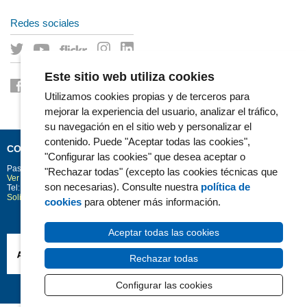
Redes sociales
Este sitio web utiliza cookies
Utilizamos cookies propias y de terceros para
mejorar la experiencia del usuario, analizar el tráfico,
su navegación en el sitio web y personalizar el
contenido. Puede "Aceptar todas las cookies",
CONTACTO
"Configurar las cookies" que desea aceptar o
Passeig Marítim 25-29
Barcelona
08003
"Rechazar todas" (excepto las cookies técnicas que
Ver la situación en Google Maps
son necesarias). Consulte nuestra
política de
Tel: 93 248 30 00 · Fax: 93 248 32 54
Solicitud de información
cookies
para obtener más información.
Aceptar todas las cookies
Rechazar todas
Configurar las cookies