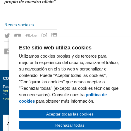
propio de nuestro oficio"
.
Redes sociales
Este sitio web utiliza cookies
Utilizamos cookies propias y de terceros para
mejorar la experiencia del usuario, analizar el tráfico,
su navegación en el sitio web y personalizar el
contenido. Puede "Aceptar todas las cookies",
CONTACTO
"Configurar las cookies" que desea aceptar o
Passeig Marítim 25-29
Barcelona
08003
"Rechazar todas" (excepto las cookies técnicas que
Ver la situación en Google Maps
son necesarias). Consulte nuestra
política de
Tel: 93 248 30 00 · Fax: 93 248 32 54
Solicitud de información
cookies
para obtener más información.
Aceptar todas las cookies
Rechazar todas