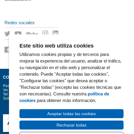
Redes sociales
Este sitio web utiliza cookies
Utilizamos cookies propias y de terceros para
mejorar la experiencia del usuario, analizar el tráfico,
su navegación en el sitio web y personalizar el
contenido. Puede "Aceptar todas las cookies",
CONTACTO
"Configurar las cookies" que desea aceptar o
Passeig Marítim 25-29
Barcelona
08003
"Rechazar todas" (excepto las cookies técnicas que
Ver la situación en Google Maps
son necesarias). Consulte nuestra
política de
Tel: 93 248 30 00 · Fax: 93 248 32 54
Solicitud de información
cookies
para obtener más información.
Aceptar todas las cookies
Rechazar todas