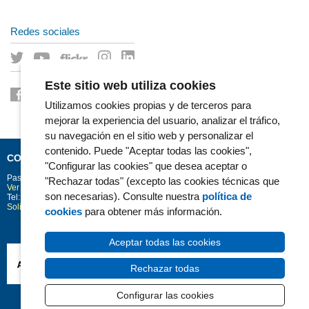
Redes sociales
Este sitio web utiliza cookies
Utilizamos cookies propias y de terceros para
mejorar la experiencia del usuario, analizar el tráfico,
su navegación en el sitio web y personalizar el
contenido. Puede "Aceptar todas las cookies",
CONTACTO
"Configurar las cookies" que desea aceptar o
Passeig Marítim 25-29
Barcelona
08003
"Rechazar todas" (excepto las cookies técnicas que
Ver la situación en Google Maps
son necesarias). Consulte nuestra
política de
Tel: 93 248 30 00 · Fax: 93 248 32 54
Solicitud de información
cookies
para obtener más información.
Aceptar todas las cookies
Rechazar todas
Configurar las cookies