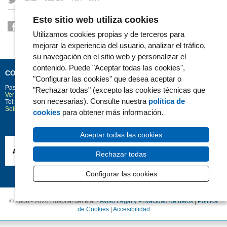
Este sitio web utiliza cookies
Utilizamos cookies propias y de terceros para
mejorar la experiencia del usuario, analizar el tráfico,
su navegación en el sitio web y personalizar el
contenido. Puede "Aceptar todas las cookies",
CONTACTO
"Configurar las cookies" que desea aceptar o
Passeig Marítim 25-29
Barcelona
08003
"Rechazar todas" (excepto las cookies técnicas que
Ver la situación en Google Maps
son necesarias). Consulte nuestra
política de
Tel: 93 248 30 00 · Fax: 93 248 32 54
Solicitud de información
cookies
para obtener más información.
Aceptar todas las cookies
Rechazar todas
Configurar las cookies
© 2006 - 2026 Hospital del Mar ·
Avíso Legal y Privacidad de datos
|
Política
de Cookies
|
Accesibilidad