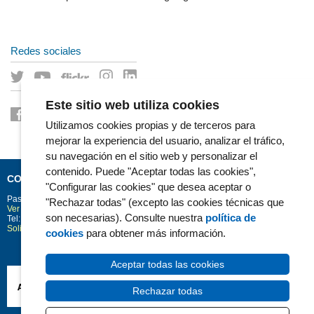
Redes sociales
Este sitio web utiliza cookies
Utilizamos cookies propias y de terceros para
mejorar la experiencia del usuario, analizar el tráfico,
su navegación en el sitio web y personalizar el
contenido. Puede "Aceptar todas las cookies",
CONTACTO
"Configurar las cookies" que desea aceptar o
Passeig Marítim 25-29
Barcelona
08003
"Rechazar todas" (excepto las cookies técnicas que
Ver la situación en Google Maps
son necesarias). Consulte nuestra
política de
Tel: 93 248 30 00 · Fax: 93 248 32 54
Solicitud de información
cookies
para obtener más información.
Aceptar todas las cookies
Rechazar todas