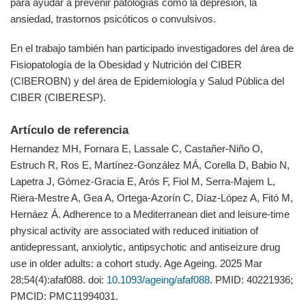
para ayudar a prevenir patologías como la depresión, la
ansiedad, trastornos psicóticos o convulsivos.
En el trabajo también han participado investigadores del área de
Fisiopatología de la Obesidad y Nutrición del CIBER
(CIBEROBN) y del área de Epidemiología y Salud Pública del
CIBER (CIBERESP).
Artículo de referencia
Hernandez MH, Fornara E, Lassale C, Castañer-Niño O,
Estruch R, Ros E, Martínez-González MÁ, Corella D, Babio N,
Lapetra J, Gómez-Gracia E, Arós F, Fiol M, Serra-Majem L,
Riera-Mestre A, Gea A, Ortega-Azorín C, Díaz-López A, Fitó M,
Hernáez Á. Adherence to a Mediterranean diet and leisure-time
physical activity are associated with reduced initiation of
antidepressant, anxiolytic, antipsychotic and antiseizure drug
use in older adults: a cohort study. Age Ageing. 2025 Mar
28;54(4):afaf088. doi:
10.1093/ageing/afaf088
. PMID: 40221936;
PMCID: PMC11994031.