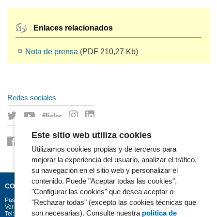
Enlaces relacionados
Nota de prensa
(PDF 210,27 Kb)
Redes sociales
Este sitio web utiliza cookies
Utilizamos cookies propias y de terceros para
mejorar la experiencia del usuario, analizar el tráfico,
su navegación en el sitio web y personalizar el
contenido. Puede "Aceptar todas las cookies",
CONTACTO
"Configurar las cookies" que desea aceptar o
Passeig Marítim 25-29
Barcelona
08003
"Rechazar todas" (excepto las cookies técnicas que
Ver la situación en Google Maps
son necesarias). Consulte nuestra
política de
Tel: 93 248 30 00 · Fax: 93 248 32 54