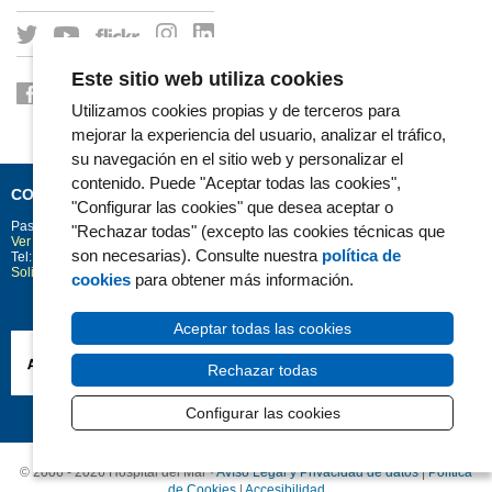
Este sitio web utiliza cookies
Utilizamos cookies propias y de terceros para
mejorar la experiencia del usuario, analizar el tráfico,
su navegación en el sitio web y personalizar el
contenido. Puede "Aceptar todas las cookies",
CONTACTO
"Configurar las cookies" que desea aceptar o
Passeig Marítim 25-29
Barcelona
08003
"Rechazar todas" (excepto las cookies técnicas que
Ver la situación en Google Maps
son necesarias). Consulte nuestra
política de
Tel: 93 248 30 00 · Fax: 93 248 32 54
Solicitud de información
cookies
para obtener más información.
Aceptar todas las cookies
Rechazar todas
Configurar las cookies
© 2006 - 2026 Hospital del Mar ·
Avíso Legal y Privacidad de datos
|
Política
de Cookies
|
Accesibilidad