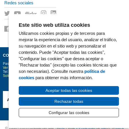
Redes sociales
Este sitio web utiliza cookies
Utilizamos cookies propias y de terceros para
mejorar la experiencia del usuario, analizar el tráfico,
su navegación en el sitio web y personalizar el
contenido. Puede "Aceptar todas las cookies",
CONTACTO
"Configurar las cookies" que desea aceptar o
Passeig Marítim 25-29
Barcelona
08003
"Rechazar todas" (excepto las cookies técnicas que
Ver la situación en Google Maps
son necesarias). Consulte nuestra
política de
Tel: 93 248 30 00 · Fax: 93 248 32 54
Solicitud de información
cookies
para obtener más información.
Aceptar todas las cookies
Rechazar todas
Configurar las cookies
© 2006 - 2026 Hospital del Mar ·
Avíso Legal y Privacidad de datos
|
Política