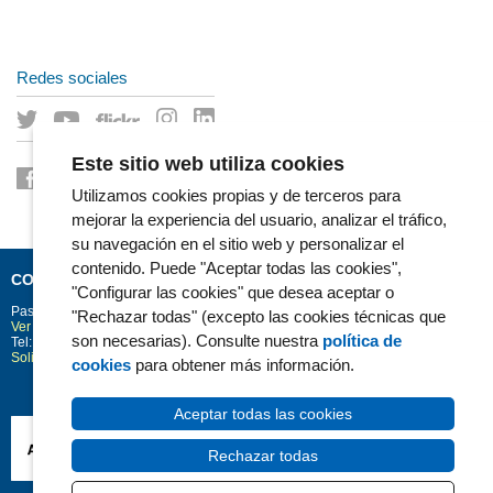
Redes sociales
Este sitio web utiliza cookies
Utilizamos cookies propias y de terceros para
mejorar la experiencia del usuario, analizar el tráfico,
su navegación en el sitio web y personalizar el
contenido. Puede "Aceptar todas las cookies",
CONTACTO
"Configurar las cookies" que desea aceptar o
Passeig Marítim 25-29
Barcelona
08003
"Rechazar todas" (excepto las cookies técnicas que
Ver la situación en Google Maps
son necesarias). Consulte nuestra
política de
Tel: 93 248 30 00 · Fax: 93 248 32 54
Solicitud de información
cookies
para obtener más información.
Aceptar todas las cookies
Rechazar todas