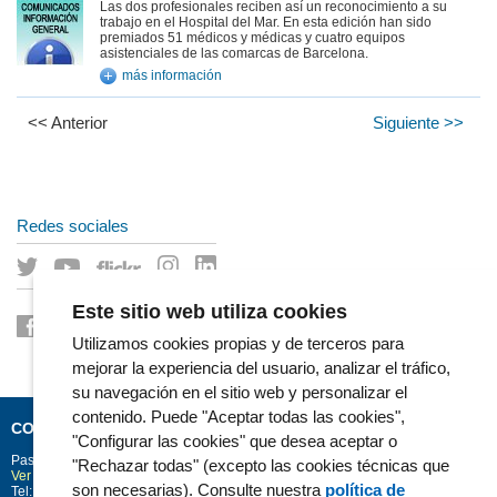
Las dos profesionales reciben así un reconocimiento a su
trabajo en el Hospital del Mar. En esta edición han sido
premiados 51 médicos y médicas y cuatro equipos
asistenciales de las comarcas de Barcelona.
más información
<< Anterior
Siguiente >>
Redes sociales
Este sitio web utiliza cookies
Utilizamos cookies propias y de terceros para
mejorar la experiencia del usuario, analizar el tráfico,
su navegación en el sitio web y personalizar el
contenido. Puede "Aceptar todas las cookies",
CONTACTO
"Configurar las cookies" que desea aceptar o
Passeig Marítim 25-29
Barcelona
08003
"Rechazar todas" (excepto las cookies técnicas que
Ver la situación en Google Maps
son necesarias). Consulte nuestra
política de
Tel: 93 248 30 00 · Fax: 93 248 32 54