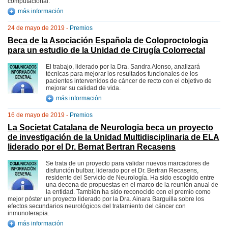
computacional.
más información
24 de mayo de 2019 -
Premios
Beca de la Asociación Española de Coloproctologia
para un estudio de la Unidad de Cirugía Colorrectal
El trabajo, liderado por la Dra. Sandra Alonso, analizará
técnicas para mejorar los resultados funcionales de los
pacientes intervenidos de cáncer de recto con el objetivo de
mejorar su calidad de vida.
más información
16 de mayo de 2019 -
Premios
La Societat Catalana de Neurologia beca un proyecto
de investigación de la Unidad Multidisciplinaria de ELA
liderado por el Dr. Bernat Bertran Recasens
Se trata de un proyecto para validar nuevos marcadores de
disfunción bulbar, liderado por el Dr. Bertran Recasens,
residente del Servicio de Neurología. Ha sido escogido entre
una decena de propuestas en el marco de la reunión anual de
la entidad. También ha sido reconocido con el premio como
mejor póster un proyecto liderado por la Dra. Ainara Barguilla sobre los
efectos secundarios neurológicos del tratamiento del cáncer con
inmunoterapia.
más información