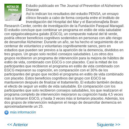
Estudio publicado en The Journal of Prevention of Alzheimer's
Disease
Así lo indican los resultados del estudio PENSA, un ensayo
clínico llevado a cabo de forma conjunta entre el Instituto de
Investigación del Hospital del Mar y el Barcelonaβeta Brain
Research Center, centro de investigación de la Fundación Pasqual Maragall.
El estudio concluye que combinar un programa en estilo de vida saludable
con epigalocatequina galato (EGCG), un compuesto natural del té verde,
podría ofrecer beneficios cognitivos sostenidos en personas con alto riesgo
de desarrollar Alzheimer. Durante un año, se ha hecho el seguimiento de un
centenar de voluntarios y voluntarias cognitivamente sanos, pero en
estadios que pueden ser previos a la aparición de la demencia, divididos en
tres grupos. Un grupo solo recibió consejos saludables. Los otros dos
grupos recibieron un programa de intervención para la mejora de hábitos de
estilo de vida, combinado con EGCG o con placebo. Casi la mitad de los
participantes que recibieron el programa en estilo de vida combinado con
EGCG mejoraron su cognición, en comparación con el 30% de los
participantes del grupo que recibió el programa en estilo de vida combinado
con placebo. Estos beneficios cognitivos del grupo con EGCG se
mantuvieron después de finalizar el tratamiento. El estudio también destaca
el efecto de seguir un estilo de vida saludable. En comparación con los
participantes que solo recibieron consejos saludables, los que realizaron el
programa completo de intervención mejoraron su cognición hasta 4,5 veces
más si tomaron EGCG, y hasta 3 veces más si tomaron placebo. Además, los
dos grupos de intervención redujeron el riesgo de desarrollar demencia en
aproximadamente un 25.
más información
<< Anterior
Siguiente >>