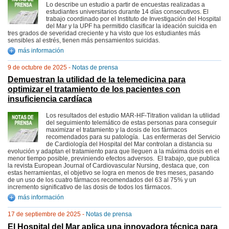
Lo describe un estudio a partir de encuestas realizadas a
estudiantes universitarios durante 14 días consecutivos. El
trabajo coordinado por el Instituto de Investigación del Hospital
del Mar y la UPF ha permitido clasificar la ideación suicida en
tres grados de severidad creciente y ha visto que los estudiantes más
sensibles al estrés, tienen más pensamientos suicidas.
más información
9 de octubre de 2025 -
Notas de prensa
Demuestran la utilidad de la telemedicina para
optimizar el tratamiento de los pacientes con
insuficiencia cardíaca
Los resultados del estudio MAR-HF-Titration validan la utilidad
del seguimiento telemático de estas personas para conseguir
maximizar el tratamiento y la dosis de los fármacos
recomendados para su patología. Las enfermeras del Servicio
de Cardiología del Hospital del Mar controlan a distancia su
evolución y adaptan el tratamiento para que lleguen a la máxima dosis en el
menor tiempo posible, previniendo efectos adversos. El trabajo, que publica
la revista European Journal of Cardiovascular Nursing, destaca que, con
estas herramientas, el objetivo se logra en menos de tres meses, pasando
de un uso de los cuatro fármacos recomendados del 63 al 75% y un
incremento significativo de las dosis de todos los fármacos.
más información
17 de septiembre de 2025 -
Notas de prensa
El Hospital del Mar aplica una innovadora técnica para