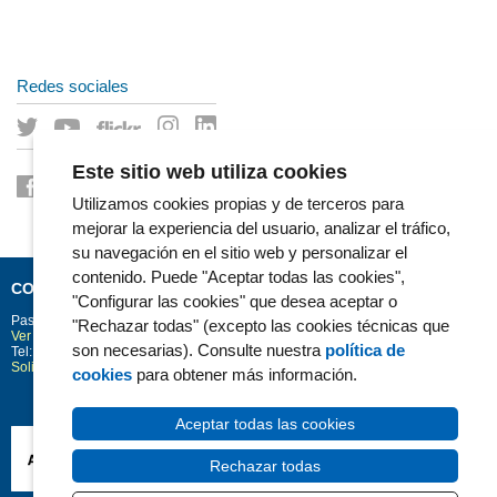
Redes sociales
Este sitio web utiliza cookies
Utilizamos cookies propias y de terceros para
mejorar la experiencia del usuario, analizar el tráfico,
su navegación en el sitio web y personalizar el
contenido. Puede "Aceptar todas las cookies",
CONTACTO
"Configurar las cookies" que desea aceptar o
Passeig Marítim 25-29
Barcelona
08003
"Rechazar todas" (excepto las cookies técnicas que
Ver la situación en Google Maps
son necesarias). Consulte nuestra
política de
Tel: 93 248 30 00 · Fax: 93 248 32 54
Solicitud de información
cookies
para obtener más información.
Aceptar todas las cookies
Rechazar todas