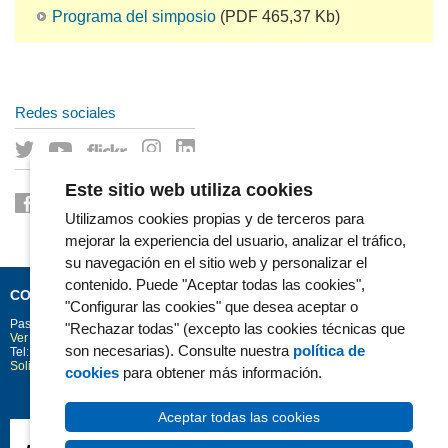
Programa del simposio
(PDF 465,37 Kb)
Redes sociales
Este sitio web utiliza cookies
Utilizamos cookies propias y de terceros para
mejorar la experiencia del usuario, analizar el tráfico,
su navegación en el sitio web y personalizar el
contenido. Puede "Aceptar todas las cookies",
CONTACTO
"Configurar las cookies" que desea aceptar o
Passeig Marítim 25-29
Barcelona
08003
"Rechazar todas" (excepto las cookies técnicas que
Ver la situación en Google Maps
son necesarias). Consulte nuestra
política de
Tel: 93 248 30 00 · Fax: 93 248 32 54
Solicitud de información
cookies
para obtener más información.
Aceptar todas las cookies