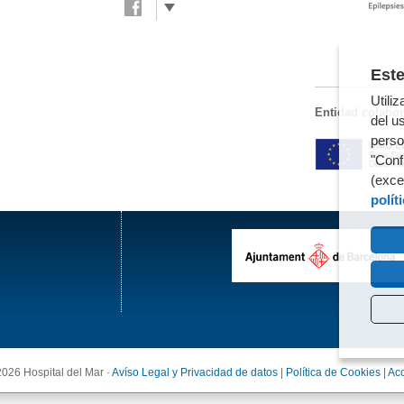
Este
Utili
Entidad colabo
del us
perso
"Conf
(exce
polít
2026 Hospital del Mar ·
Avíso Legal y Privacidad de datos
|
Política de Cookies
|
Acc