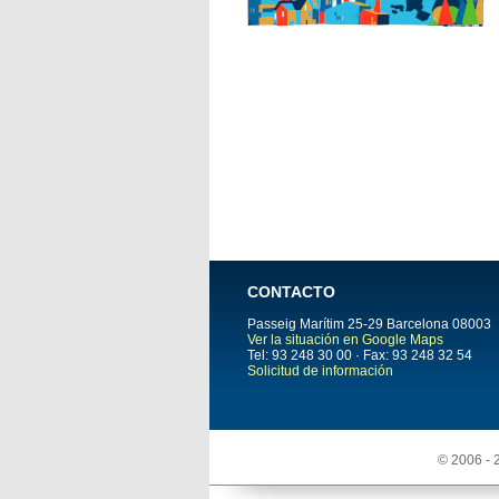
CONTACTO
Passeig Marítim 25-29
Barcelona
08003
Ver la situación en Google Maps
Tel: 93 248 30 00 · Fax: 93 248 32 54
Solicitud de información
© 2006 - 