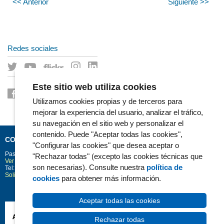
<< Anterior
Siguiente >>
Redes sociales
Este sitio web utiliza cookies
Utilizamos cookies propias y de terceros para
mejorar la experiencia del usuario, analizar el tráfico,
su navegación en el sitio web y personalizar el
contenido. Puede "Aceptar todas las cookies",
CONTACTO
"Configurar las cookies" que desea aceptar o
Passeig Marítim 25-29
Barcelona
08003
"Rechazar todas" (excepto las cookies técnicas que
Ver la situación en Google Maps
son necesarias). Consulte nuestra
política de
Tel: 93 248 30 00 · Fax: 93 248 32 54
Solicitud de información
cookies
para obtener más información.
Aceptar todas las cookies
Rechazar todas