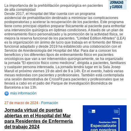
La importancia de la prehbilitación prequirúrgica en pacientes
de alta complejidad
Desde 2017, el Hospital del Mar cuenta con un programa
asistencial de prehabilitación destinado a minimizar las complicaciones
postoperatorias y acelerar la recuperación de los pacientes. Este programa
tiene como principal objetivo preparar físicamente al paciente para enfrentar
una intervención quirúrgica en óptimas condiciones. A través de un plan de
entrenamiento físico personalizado y la promoción de la actividad física, se
mejora la reserva funcional de los pacientes. "Limited Edition Athletes" (LEA)
es la organización sin ánimo de lucro que trabaja en el fomento del fitness
funcional adaptado y desde 2019 ha establecido una colaboración con el
Servicio de Anestesiología del Hospital del Mar. Para dar a conocer los
beneficios y los diferentes tipos de entrenamiento físico en pacientes
oncológicos que van a ser intervenidos quirúrgicamente, se ha organizado
la jornada "El ejercicio físico como medicina", dirigida a pacientes, familiares
y cualquier persona interesada. La jornada tendrá lugar en la Sala Josep
Marull el próximo viernes 19 de abril de 9 a 14h. En el evento, habrá varias
mesas redondas con pacientes y profesionales. También está contemplada
una sesión demostrativa de CrossFit para pacientes y profesionales que se
llevará a cabo en el patio del Parque de Investigación Biomédica de
Barcelona a las 13h.
más información
27 de marzo de 2024 -
Formación
Jornada virtual de puertas
abiertas en el Hospital del Mar
para Residentes de Enfermeria
del trabajo 2024