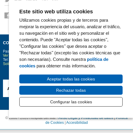
Este sitio web utiliza cookies
Utilizamos cookies propias y de terceros para
mejorar la experiencia del usuario, analizar el tráfico,
su navegación en el sitio web y personalizar el
contenido. Puede "Aceptar todas las cookies",
CONTACTO
"Configurar las cookies" que desea aceptar o
Passeig Marítim 25-29
Barcelona
08003
"Rechazar todas" (excepto las cookies técnicas que
Ver la situación en Google Maps
son necesarias). Consulte nuestra
política de
Tel: 93 248 30 00 · Fax: 93 248 32 54
Solicitud de información
cookies
para obtener más información.
Aceptar todas las cookies
Rechazar todas
Configurar las cookies
© 2006 - 2026 Hospital del Mar ·
Avíso Legal y Privacidad de datos
|
Política
de Cookies
|
Accesibilidad