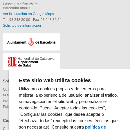
Passeig Marítim 25-29
Barcelona 08003
Ver la situación en Google Maps
Tel: 93 248 30 00
·
Fax: 93 248 32 54
Solicitud de información
Este sitio web utiliza cookies
Sobre el Parque de Salud MAR
Profesionales
Altres
Utilizamos cookies propias y de terceros para
Quiénes somos
Bolsa de trabajo
Enlaces
mejorar la experiencia del usuario, analizar el tráfico,
Misión y visión
Oferta Pública
Nota Legal
Investigación
Perfil del Contratante
Mapa Web
su navegación en el sitio web y personalizar el
Publicaciones
Accesibilidad
contenido. Puede "Aceptar todas las cookies",
Glosario
"Configurar las cookies" que desea aceptar o
En red
Ciudadanos
"Rechazar todas" (excepto las cookies técnicas que
RSS Noticias
son necesarias). Consulte nuestra
política de
Centros
RSS Agenda