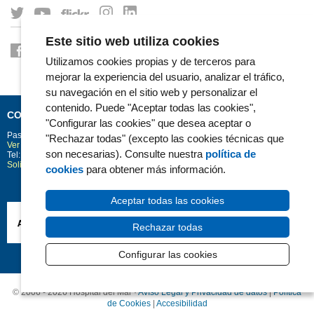
Este sitio web utiliza cookies
Utilizamos cookies propias y de terceros para
mejorar la experiencia del usuario, analizar el tráfico,
su navegación en el sitio web y personalizar el
contenido. Puede "Aceptar todas las cookies",
CONTACTO
"Configurar las cookies" que desea aceptar o
Passeig Marítim 25-29
Barcelona
08003
"Rechazar todas" (excepto las cookies técnicas que
Ver la situación en Google Maps
son necesarias). Consulte nuestra
política de
Tel: 93 248 30 00 · Fax: 93 248 32 54
Solicitud de información
cookies
para obtener más información.
Aceptar todas las cookies
Rechazar todas
Configurar las cookies
© 2006 - 2026 Hospital del Mar ·
Avíso Legal y Privacidad de datos
|
Política
de Cookies
|
Accesibilidad