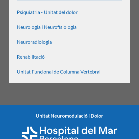
Psiquiatria - Unitat del dolor
Neurologia i Neurofisiologia
Neuroradiologia
Rehabilitació
Unitat Funcional de Columna Vertebral
Unitat Neuromodulació i Dolor