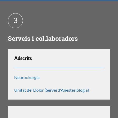
DE
3
L'EQUIP
Serveis i col.laboradors
PROFESSIONAL
Adscrits
Neurocirurgia
Unitat del Dolor (Servei d'Anestesiologia)