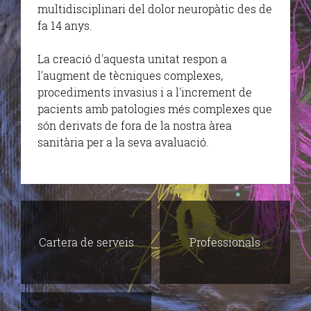
multidisciplinari del dolor neuropàtic des de
fa 14 anys.
La creació d'aquesta unitat respon a
l'augment de tècniques complexes,
procediments invasius i a l'increment de
pacients amb patologies més complexes que
són derivats de fora de la nostra àrea
sanitària per a la seva avaluació.
Cartera de serveis
Professionals