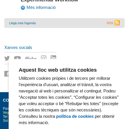
Més informació
RSS
Llegiu tota l'agenda
Xarxes socials
Aquest lloc web utilitza cookies
Utilitzem cookies pròpies i de tercers per millorar
l'experiència d'usuari, analitzar el trànsit, la vostra
navegació al web i personalitzar el contingut. Podeu
“Acceptar totes les cookies”, “Configurar les cookies”
CONTACTE
que voleu acceptar o bé “Rebutjar-les totes” (excepte
Passeig Marítim 25-29
Barcelona
08003
les cookies tècniques que són necessàries).
Vegeu la situació a Google Maps
Consulteu la nostra
política de cookies
per obtenir
Tel: 93 248 30 00 · Fax: 93 248 32 54
Sol·licitud d'informació
més informació.