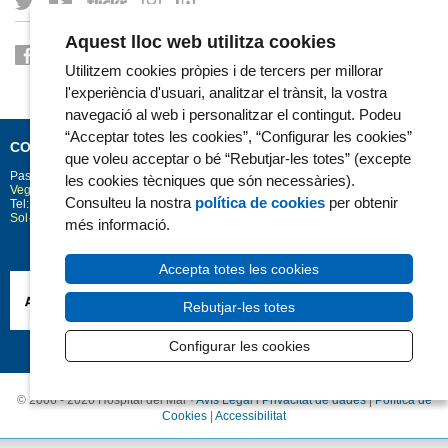
Aquest lloc web utilitza cookies
Utilitzem cookies pròpies i de tercers per millorar
l'experiència d'usuari, analitzar el trànsit, la vostra
navegació al web i personalitzar el contingut. Podeu
“Acceptar totes les cookies”, “Configurar les cookies”
CONTACTE
que voleu acceptar o bé “Rebutjar-les totes” (excepte
Passeig Marítim 25-29
Barcelona
08003
les cookies tècniques que són necessàries).
Vegeu la situació a Google Maps
Consulteu la nostra
política de cookies
per obtenir
Tel: 93 248 30 00 · Fax: 93 248 32 54
Sol·licitud d'informació
més informació.
Accepta totes les cookies
Rebutjar-les totes
Configurar les cookies
© 2006 - 2026 Hospital del Mar ·
Avís Legal i Privacitat de dades
|
Política de
Cookies
|
Accessibilitat