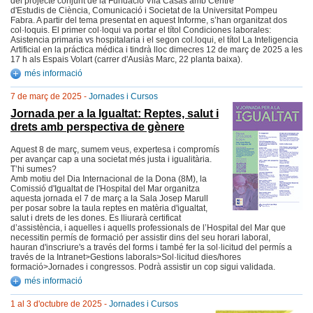
del projecte conjunt de la Fundació Vila Casas amb Centre
d'Estudis de Ciència, Comunicació i Societat de la Universitat Pompeu
Fabra. A partir del tema presentat en aquest Informe, s’han organitzat dos
col·loquis. El primer col·loqui va portar el títol Condiciones laborales:
Asistencia primaria vs hospitalaria i el segon col.loqui, el títol La Inteligencia
Artificial en la práctica médica i tindrà lloc dimecres 12 de març de 2025 a les
17 h als Espais Volart (carrer d'Ausiàs Marc, 22 planta baixa).
més informació
7 de març de 2025 -
Jornades i Cursos
Jornada per a la Igualtat: Reptes, salut i
drets amb perspectiva de gènere
Aquest 8 de març, sumem veus, expertesa i compromís
per avançar cap a una societat més justa i igualitària.
T’hi sumes?
Amb motiu del Dia Internacional de la Dona (8M), la
Comissió d'Igualtat de l'Hospital del Mar organitza
aquesta jornada el 7 de març a la Sala Josep Marull
per posar sobre la taula reptes en matèria d'igualtat,
salut i drets de les dones. Es lliurarà certificat
d’assistència, i aquelles i aquells professionals de l’Hospital del Mar que
necessitin permís de formació per assistir dins del seu horari laboral,
hauran d'inscriure's a través del forms i també fer la sol·licitud del permís a
través de la Intranet>Gestions laborals>Sol·licitud dies/hores
formació>Jornades i congressos. Podrà assistir un cop sigui validada.
més informació
1 al 3 d'octubre de 2025 -
Jornades i Cursos