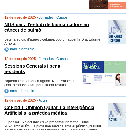
12 de març de 2025 -
Jornades i Cursos
NGS per a l'estudi de biomarcadors en
càncer de pulmó
Setena edició d’aquest webinar, coordinat per la Dra. Edurne
Arriola.
més informació
18 de març de 2025 -
Jornades i Cursos
Sessions Generals i per a
residents
Isquèmia mesentèrica aguda. Nou Protocol i
codi intrahospitalari per millorar resultats.
més informació
12 de març de 2025 -
Actes
Col·loqui Opinión Quiral: La Intel·ligència
Artificial a la pràctica mèdica
El passat 16 d'octubre es va presentar l'Informe Quiral
2024 amb el títol La profesión médica ante el público, resultat