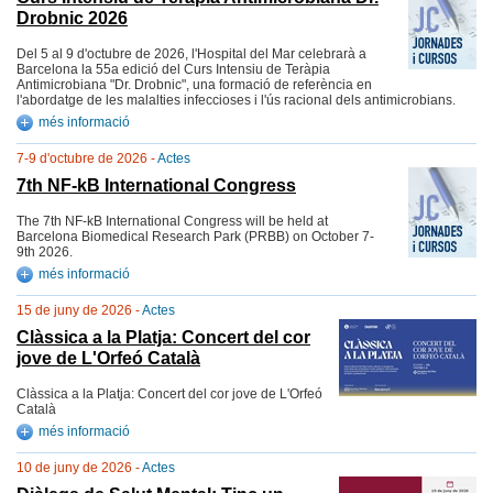
Drobnic 2026
Del 5 al 9 d'octubre de 2026, l'Hospital del Mar celebrarà a
Barcelona la 55a edició del Curs Intensiu de Teràpia
Antimicrobiana "Dr. Drobnic", una formació de referència en
l'abordatge de les malalties infeccioses i l'ús racional dels antimicrobians.
més informació
7-9 d'octubre de 2026 -
Actes
7th NF-kB International Congress
The 7th NF-kB International Congress will be held at
Barcelona Biomedical Research Park (PRBB) on October 7-
9th 2026.
més informació
15 de juny de 2026 -
Actes
Clàssica a la Platja: Concert del cor
jove de L'Orfeó Català
Clàssica a la Platja: Concert del cor jove de L'Orfeó
Català
més informació
10 de juny de 2026 -
Actes