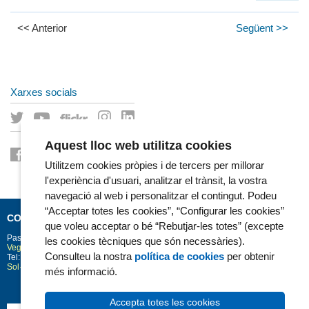
<< Anterior
Següent >>
Xarxes socials
Aquest lloc web utilitza cookies
Utilitzem cookies pròpies i de tercers per millorar
l'experiència d'usuari, analitzar el trànsit, la vostra
navegació al web i personalitzar el contingut. Podeu
“Acceptar totes les cookies”, “Configurar les cookies”
CONTACTE
que voleu acceptar o bé “Rebutjar-les totes” (excepte
Passeig Marítim 25-29
Barcelona
08003
les cookies tècniques que són necessàries).
Vegeu la situació a Google Maps
Consulteu la nostra
política de cookies
per obtenir
Tel: 93 248 30 00 · Fax: 93 248 32 54
Sol·licitud d'informació
més informació.
Accepta totes les cookies