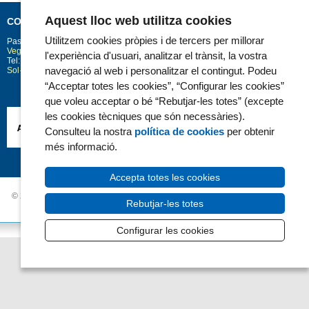
Aquest lloc web utilitza cookies
CONTACTE
Utilitzem cookies pròpies i de tercers per millorar
Passeig Marítim 25-29
Barcelona
08003
Vegeu la situació a Google Maps
l'experiència d'usuari, analitzar el trànsit, la vostra
Tel: 93 248 30 00 · Fax: 93 248 32 54
navegació al web i personalitzar el contingut. Podeu
Sol·licitud d'informació
“Acceptar totes les cookies”, “Configurar les cookies”
que voleu acceptar o bé “Rebutjar-les totes” (excepte
les cookies tècniques que són necessàries).
Consulteu la nostra
política de cookies
per obtenir
més informació.
Accepta totes les cookies
© 2006 - 2026 Hospital del Mar ·
Avís Legal i Privacitat de dades
|
Política de
Rebutjar-les totes
Cookies
|
Accessibilitat
Configurar les cookies