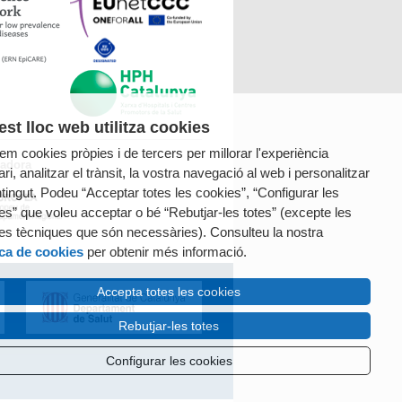
st lloc web utilitza cookies
tzem cookies pròpies i de tercers per millorar l'experiència
radora
ri, analitzar el trànsit, la vostra navegació al web i personalitzar
ntingut. Podeu “Acceptar totes les cookies”, “Configurar les
es” que voleu acceptar o bé “Rebutjar-les totes” (excepte les
es tècniques que són necessàries). Consulteu la nostra
ica de cookies
per obtenir més informació.
Accepta totes les cookies
Rebutjar-les totes
Configurar les cookies