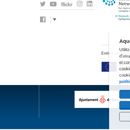
Aque
Utili
Entitat col·labo
d'usua
el co
cooki
cooki
polít