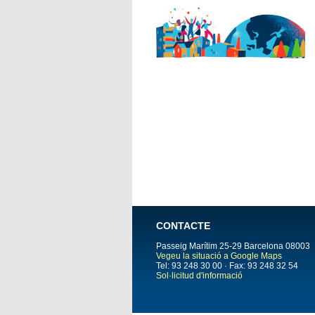
CONTACTE
Passeig Marítim 25-29
Barcelona
08003
Vegeu la situació a Google Maps
Tel: 93 248 30 00 · Fax: 93 248 32 54
Sol·licitud d'informació