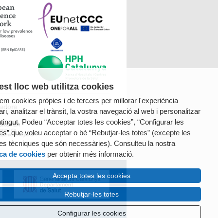
st lloc web utilitza cookies
tzem cookies pròpies i de tercers per millorar l'experiència
radora
ri, analitzar el trànsit, la vostra navegació al web i personalitzar
ntingut. Podeu “Acceptar totes les cookies”, “Configurar les
es” que voleu acceptar o bé “Rebutjar-les totes” (excepte les
es tècniques que són necessàries). Consulteu la nostra
ica de cookies
per obtenir més informació.
Accepta totes les cookies
Rebutjar-les totes
Configurar les cookies