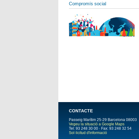
Compromís social
CONTACTE
Passeig Marítim 25-29
Barcelona
08003
Vegeu la situació a Google Maps
Tel: 93 248 30 00 · Fax: 93 248 32 54
Sol·licitud d'informació