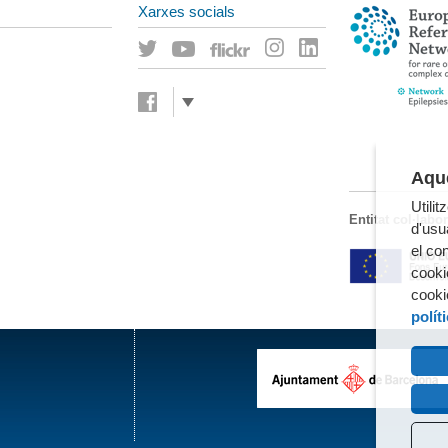
Xarxes socials
Aque
Utili
Entitat col·labo
d'usua
el co
cooki
cooki
polít