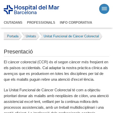
CIUTADANS
PROFESSIONALS
INFO CORPORATIVA
Portada
Unitats
Unitat Funcional de Càncer Colorectal
Presentació
El càncer colorectal (CCR) és el segon càncer més freqüent en
els països occidentals. Cal adaptar la nostra pràctica clínica als
avenços que es produeixen en totes les disciplines per tal de
que els malalts puguin rebre una atenció d’excel·lència.
La Unitat Funcional de Càncer Colorectal té com a objectiu
prioritari donar als malalts amb neoplàsies de còlon, una atenció
assistencial excel·lent, vetllant per la continua millora dels
processos assistencials, amb un treball multidisciplinari i una