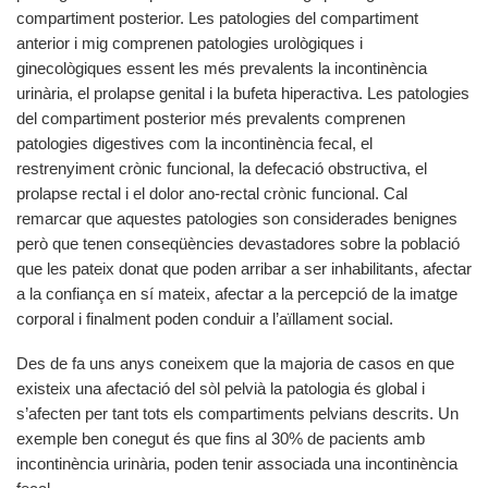
compartiment posterior. Les patologies del compartiment
anterior i mig comprenen patologies urològiques i
ginecològiques essent les més prevalents la incontinència
urinària, el prolapse genital i la bufeta hiperactiva. Les patologies
del compartiment posterior més prevalents comprenen
patologies digestives com la incontinència fecal, el
restrenyiment crònic funcional, la defecació obstructiva, el
prolapse rectal i el dolor ano-rectal crònic funcional. Cal
remarcar que aquestes patologies son considerades benignes
però que tenen conseqüències devastadores sobre la població
que les pateix donat que poden arribar a ser inhabilitants, afectar
a la confiança en sí mateix, afectar a la percepció de la imatge
corporal i finalment poden conduir a l’aïllament social.
Des de fa uns anys coneixem que la majoria de casos en que
existeix una afectació del sòl pelvià la patologia és global i
s’afecten per tant tots els compartiments pelvians descrits. Un
exemple ben conegut és que fins al 30% de pacients amb
incontinència urinària, poden tenir associada una incontinència