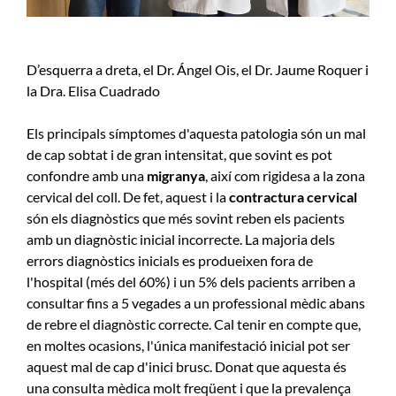
D’esquerra a dreta, el Dr. Ángel Ois, el Dr. Jaume Roquer i
la Dra. Elisa Cuadrado
Els principals símptomes d'aquesta patologia són un mal
de cap sobtat i de gran intensitat, que sovint es pot
confondre amb una
migranya
, així com rigidesa a la zona
cervical del coll. De fet, aquest i la
contractura cervical
són els diagnòstics que més sovint reben els pacients
amb un diagnòstic inicial incorrecte. La majoria dels
errors diagnòstics inicials es produeixen fora de
l'hospital (més del 60%) i un 5% dels pacients arriben a
consultar fins a 5 vegades a un professional mèdic abans
de rebre el diagnòstic correcte. Cal tenir en compte que,
en moltes ocasions, l'única manifestació inicial pot ser
aquest mal de cap d'inici brusc. Donat que aquesta és
una consulta mèdica molt freqüent i que la prevalença