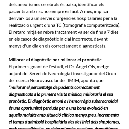
dels aneurismes cerebrals és baixa, identificar els
pacients amb risc no sempre és fàcil. A més, implica
derivar-los a un servei d'urgències hospitalàries per a la
realització urgent d'una TC (tomografia computeritzada).
El retard mitjà en rebre tractament va ser de fins a 7 dies
en els casos de diagnòstic inicial incorrecte, davant
menys d'un dia en els correctament diagnosticats.
Millorar el diagnòstic per millorar el pronòstic
El primer signant de l'estudi, el Dr. Ángel Ois, metge
adjunt del Servei de Neurologia i investigador del Grup
de recerca Neurovascular de l'IMIM, apunta que
"millorar el percentatge de pacients correctament
diagnosticats a la primera visita mèdica, milloraria el seu
pronòstic. El diagnòstic erroni a l'hemorràgia subaracnoidal
és una oportunitat perduda per a una bona evolució en
aquells malalts amb situació clínica menys greu. Incrementa
el temps d'admissió hospitalària des de l'inici dels símptomes,
amb conseqüències, en determinades ocasions, dramàtiques