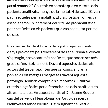
per al pronòstic"
. Cal tenir en compte que en el total dels
pacients analitzats, menys de la meitat, 4 de cada 10, van
patir seqüeles per la malaltia. El diagnòstic erroni es va
associar amb un increment del 12% de probabilitat de
patir seqüeles en els pacients que van consultar per mal
de cap.
El retard en la identificació de la patologia fa que els
danys provocats pel trencament de l'aneurisma al cervell
s'agreugin, provocant més seqüeles, que poden ser més
greus o, fins i tot, la mort. Davant aquestes dades, els
autors del treball apunten que cal conscienciar la
població i els metges i metgesses davant aquesta
patologia. Tenir en compte els símptomes i utilitzar
criteris diagnòstics per diferenciar-los dels habituals en
altres malalties. En aquest sentit, el Dr. Jaume Roquer,
cap del Servei de Neurologia i del Grup de recerca
Neurovascular de l'IMIM i últim signant de l'estudi,