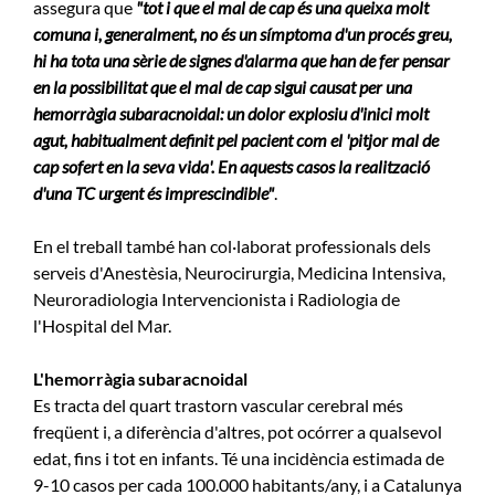
assegura que
"tot i que el mal de cap és una queixa molt
comuna i, generalment, no és un símptoma d'un procés greu,
hi ha tota una sèrie de signes d'alarma que han de fer pensar
en la possibilitat que el mal de cap sigui causat per una
hemorràgia subaracnoidal: un dolor explosiu d'inici molt
agut, habitualment definit pel pacient com el 'pitjor mal de
cap sofert en la seva vida'. En aquests casos la realització
d'una TC urgent és imprescindible"
.
En el treball també han col·laborat professionals dels
serveis d'Anestèsia, Neurocirurgia, Medicina Intensiva,
Neuroradiologia Intervencionista i Radiologia de
l'Hospital del Mar.
L'hemorràgia subaracnoidal
Es tracta del quart trastorn vascular cerebral més
freqüent i, a diferència d'altres, pot ocórrer a qualsevol
edat, fins i tot en infants. Té una incidència estimada de
9-10 casos per cada 100.000 habitants/any, i a Catalunya