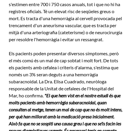
s'estimen entre 700 i 750 casos anuals, tot i que no hi ha
registres oficials. Té un elevat risc de seqüeles greus o
mort. Es tracta d'una hemorràgia al cervell provocada pel
trencament d'un aneurisma vascular, que es tracta per
mitjà d'una arteriografia (cateterisme) o de neurocirurgia
per resoldre l'hemorràgia i evitar un ressangrat.
Els pacients poden presentar diversos símptomes, però
el més comú és un mal de cap sobtat i molt fort. De tots
els pacients amb cefalea i criteris d'alarma, s'estima que
només un 3% seran deguts a una hemorràgia
subaracnoidal. La Dra. Elisa Cuadrado, neuròloga
responsable de la Unitat de cefalees de l'Hospital del
Mar, ho confirma.
"El que hem vist en el nostre estudi és que
molts pacients amb hemorràgia subaracnoidal, quan
consulten al metge, tenen un mal de cap que no és molt intens,
per què han millorat amb la medicació presa inicialment.
Això fa que no se sospiti una causa greu i que no se'ls facin les
proves diagnòstiques urgents. És necessari tenir en compte