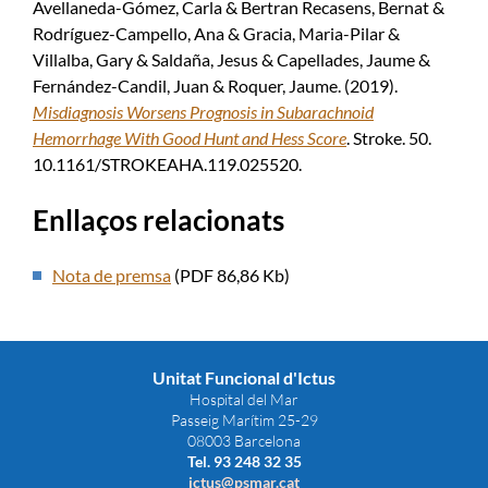
Avellaneda-Gómez, Carla & Bertran Recasens, Bernat &
Rodríguez-Campello, Ana & Gracia, Maria-Pilar &
Villalba, Gary & Saldaña, Jesus & Capellades, Jaume &
Fernández-Candil, Juan & Roquer, Jaume. (2019).
Misdiagnosis Worsens Prognosis in Subarachnoid
Hemorrhage With Good Hunt and Hess Score
. Stroke. 50.
10.1161/STROKEAHA.119.025520.
Enllaços relacionats
Nota de premsa
(PDF 86,86 Kb)
Unitat Funcional d'Ictus
Hospital del Mar
Passeig Marítim 25-29
08003 Barcelona
Tel. 93 248 32 35
ictus@psmar.cat