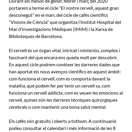
Durant els mesos de gener, febrer i març del 2020
portarem a terme el cicle "El nostre cervell, aquest gran
desconegut" en el marc del cicle de cafès científics
“Visions de Ciència” que organitza l’Institut Hospital del
Mar d’Investigacions Mèdiques (IMIM) i la Xarxa de
Biblioteques de Barcelona.
El cervell és un òrgan vital, intricat i misteriós, complex i
fascinant del que encara ens queda molt per descobrir.
En aquest cicle podrem conèixer les darreres dades que
han aportat els nous avenços científics en aquest àmbit:
com funciona el cervell, com es comporta davant la
malaltia, què podem fer per tenir un cervell sa, com
funciona un cervell addicte, com es veuen les emocions al
cervell, quines són les darreres tècniques quirúrgiques
cerebrals o com mantenir una bona salut mental.
Els cafès són gratuïts i oberts a tothom. A continuació
podeu consultar el calendari i més informació de les 8