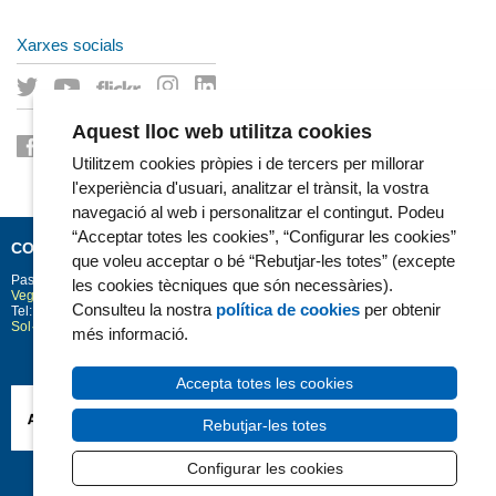
Xarxes socials
Aquest lloc web utilitza cookies
Utilitzem cookies pròpies i de tercers per millorar
l'experiència d'usuari, analitzar el trànsit, la vostra
navegació al web i personalitzar el contingut. Podeu
“Acceptar totes les cookies”, “Configurar les cookies”
CONTACTE
que voleu acceptar o bé “Rebutjar-les totes” (excepte
Passeig Marítim 25-29
Barcelona
08003
les cookies tècniques que són necessàries).
Vegeu la situació a Google Maps
Consulteu la nostra
política de cookies
per obtenir
Tel: 93 248 30 00 · Fax: 93 248 32 54
Sol·licitud d'informació
més informació.
Accepta totes les cookies
Rebutjar-les totes
Configurar les cookies