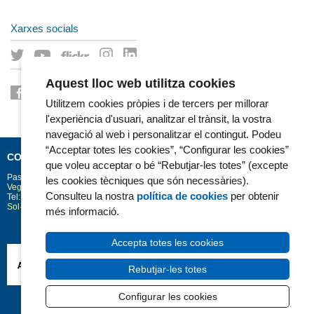
Xarxes socials
Aquest lloc web utilitza cookies
Utilitzem cookies pròpies i de tercers per millorar
l'experiència d'usuari, analitzar el trànsit, la vostra
navegació al web i personalitzar el contingut. Podeu
“Acceptar totes les cookies”, “Configurar les cookies”
CONTACTE
que voleu acceptar o bé “Rebutjar-les totes” (excepte
Passeig Marítim 25-29
Barcelona
08003
les cookies tècniques que són necessàries).
Vegeu la situació a Google Maps
Consulteu la nostra
política de cookies
per obtenir
Tel: 93 248 30 00 · Fax: 93 248 32 54
Sol·licitud d'informació
més informació.
Accepta totes les cookies
Rebutjar-les totes
Configurar les cookies