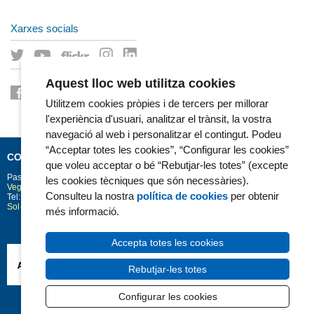
Xarxes socials
Aquest lloc web utilitza cookies
Utilitzem cookies pròpies i de tercers per millorar
l'experiència d'usuari, analitzar el trànsit, la vostra
navegació al web i personalitzar el contingut. Podeu
“Acceptar totes les cookies”, “Configurar les cookies”
CONTACTE
que voleu acceptar o bé “Rebutjar-les totes” (excepte
Passeig Marítim 25-29
Barcelona
08003
les cookies tècniques que són necessàries).
Vegeu la situació a Google Maps
Consulteu la nostra
política de cookies
per obtenir
Tel: 93 248 30 00 · Fax: 93 248 32 54
Sol·licitud d'informació
més informació.
Accepta totes les cookies
Rebutjar-les totes
Configurar les cookies