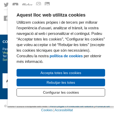
Aquest lloc web utilitza cookies
Utilitzem cookies pròpies i de tercers per millorar
l'experiència d'usuari, analitzar el trànsit, la vostra
navegació al web i personalitzar el contingut. Podeu
“Acceptar totes les cookies”, “Configurar les cookies”
CONTACTE
que voleu acceptar o bé “Rebutjar-les totes” (excepte
Passeig Marítim 25-29
Barcelona
08003
les cookies tècniques que són necessàries).
Vegeu la situació a Google Maps
Consulteu la nostra
política de cookies
per obtenir
Tel: 93 248 30 00 · Fax: 93 248 32 54
Sol·licitud d'informació
més informació.
Accepta totes les cookies
Rebutjar-les totes
Configurar les cookies
© 2006 - 2026 Hospital del Mar ·
Avís Legal i Privacitat de dades
|
Política de
Cookies
|
Accessibilitat