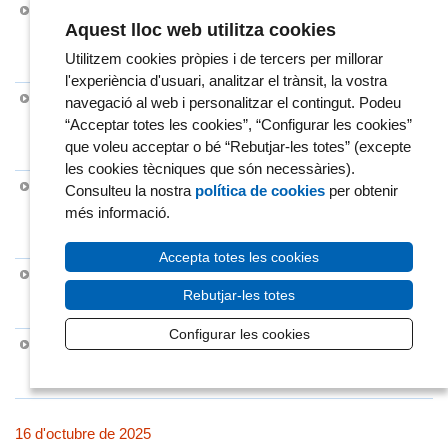
2100-33003-2- Un lloc de treball de tècnic/a superior en
Aquest lloc web utilitza cookies
Medicina del Servei de Medicina Interna (ITS I control i
seguiment poblacions vulnerables amb infeccions cròniques)
Utilitzem cookies pròpies i de tercers per millorar
del Consorci Mar Parc de Salut de Barcelona.
l'experiència d'usuari, analitzar el trànsit, la vostra
2109-33003-3- Un lloc de treball de tècnic/a superior en
navegació al web i personalitzar el contingut. Podeu
Medicina del Servei de Medicina Interna (Oncologia I
“Acceptar totes les cookies”, “Configurar les cookies”
problemes derivats de la immunoteràpia) del Consorci Mar
que voleu acceptar o bé “Rebutjar-les totes” (excepte
Parc de Salut de Barcelona.
les cookies tècniques que són necessàries).
2109-33003-4- Un lloc de treball de tècnic/a superior en
Consulteu la nostra
política de cookies
per obtenir
Medicina del Servei de Medicina Interna (Trastorns de la
més informació.
coagulació, trombosis I malalties minoritàries) del Consorci
Mar Parc de Salut de Barcelona.
Accepta totes les cookies
2109-36300- Un lloc de treball de tècnic/a superior en
Medicina del Servei d'Epidemiologia i Avaluació (Cribratges
Rebutjar-les totes
de càncer) del Consorci Mar Parc de Salut de Barcelona.
Configurar les cookies
2109-36117- Un lloc de treball de tècnic/a superior en
Medicina del Servei de Geriatria del Consorci Mar Parc de
Salut de Barcelona.
16 d'octubre de 2025