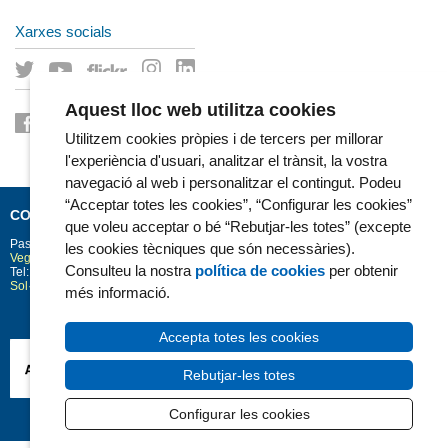
Xarxes socials
Aquest lloc web utilitza cookies
Utilitzem cookies pròpies i de tercers per millorar
l'experiència d'usuari, analitzar el trànsit, la vostra
navegació al web i personalitzar el contingut. Podeu
“Acceptar totes les cookies”, “Configurar les cookies”
CONTACTE
que voleu acceptar o bé “Rebutjar-les totes” (excepte
Passeig Marítim 25-29
Barcelona
08003
les cookies tècniques que són necessàries).
Vegeu la situació a Google Maps
Consulteu la nostra
política de cookies
per obtenir
Tel: 93 248 30 00 · Fax: 93 248 32 54
Sol·licitud d'informació
més informació.
Accepta totes les cookies
Rebutjar-les totes
Configurar les cookies