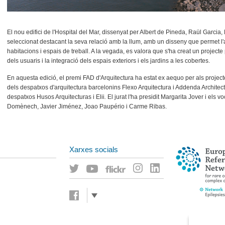
El nou edifici de l'Hospital del Mar, dissenyat per Albert de Pineda, Raül Garcia,
seleccionat destacant la seva relació amb la llum, amb un disseny que permet l'
habitacions i espais de treball. A la vegada, es valora que s'ha creat un projecte
dels usuaris i la integració dels espais exteriors i els jardins a les cobertes.
En aquesta edició, el premi FAD d'Arquitectura ha estat ex aequo per als projec
dels despatxos d'arquitectura barcelonins Flexo Arquitectura i Addenda Architects, i
despatxos Husos Arquitecturas i Elii
.
El jurat l'ha presidit Margarita Jover i els v
Domènech, Javier Jiménez, Joao Paupério i Carme Ribas.
Xarxes socials