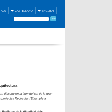
TALÀ
CASTELLANO
ENGLISH
rquitectura
un disseny on la llum del sol és la gran
s projectes Recircular l'Eixample a
ls
finalistes de la 68 edició dels