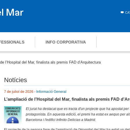
CA
FESSIONALS
INFO CORPORATIVA
de l’Hospital del Mar, finalista als premis FAD d’Arquitectura
Notícies
7 de juliol de 2026 -
Informació General
L’ampliació de l’Hospital del Mar, finalista als premis FAD d’A
El jurat ha destacat que es tracta d'un projecte que ha apostat per 
protagonista. En aquesta edició, el premi ha estat ex aequo per al
Barcelona i l'edifici Infinito Delicias a Madrid.
El projecte de la segona fase de l'ampliació de l'Hospital del Mar ha estat un de