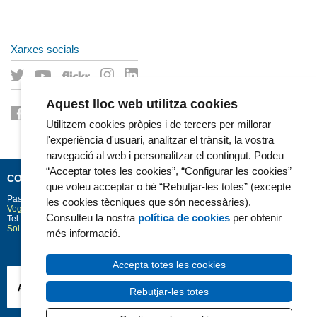
Xarxes socials
Aquest lloc web utilitza cookies
Utilitzem cookies pròpies i de tercers per millorar
l'experiència d'usuari, analitzar el trànsit, la vostra
navegació al web i personalitzar el contingut. Podeu
“Acceptar totes les cookies”, “Configurar les cookies”
CONTACTE
que voleu acceptar o bé “Rebutjar-les totes” (excepte
Passeig Marítim 25-29
Barcelona
08003
les cookies tècniques que són necessàries).
Vegeu la situació a Google Maps
Consulteu la nostra
política de cookies
per obtenir
Tel: 93 248 30 00 · Fax: 93 248 32 54
Sol·licitud d'informació
més informació.
Accepta totes les cookies
Rebutjar-les totes