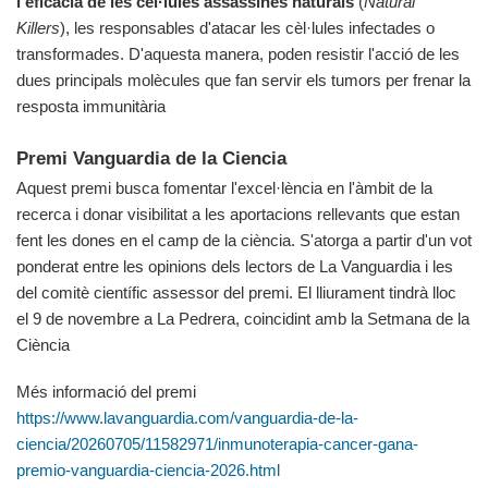
l'eficàcia de les cèl·lules assassines naturals
(
Natural
Killers
), les responsables d'atacar les cèl·lules infectades o
transformades. D'aquesta manera, poden resistir l'acció de les
dues principals molècules que fan servir els tumors per frenar la
resposta immunitària
Premi Vanguardia de la Ciencia
Aquest premi busca fomentar l'excel·lència en l'àmbit de la
recerca i donar visibilitat a les aportacions rellevants que estan
fent les dones en el camp de la ciència. S'atorga a partir d'un vot
ponderat entre les opinions dels lectors de La Vanguardia i les
del comitè científic assessor del premi. El lliurament tindrà lloc
el 9 de novembre a La Pedrera, coincidint amb la Setmana de la
Ciència
Més informació del premi
https://www.lavanguardia.com/vanguardia-de-la-
ciencia/20260705/11582971/inmunoterapia-cancer-gana-
premio-vanguardia-ciencia-2026.html