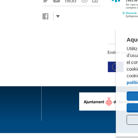
Aque
Utili
Entitat col·labo
d'usua
el co
cooki
cooki
polít