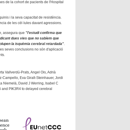
s de la cohort de pacients de l'Hospital
uinis i la seva capacitat de resistència.
ncia de les cèl·lules davant agressions.
ute, assegura que
"l'estudi confirma que
indicant dues vies que no sabíem que
olupen la isquèmia cerebral retardada"
.
 les seves conclusions no són d'aplicació
nts.
a Vallverdú-Prats, Angel Ois, Adrià
Campello, Eva Giralt-Steinhauer, Jordi
a Niemelä, David J Werring, Isabel C
6 and PIK3R4 to delayed cerebral