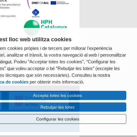
st lloc web utilitza cookies
tzem cookies pròpies i de tercers per millorar l'experiència
radora
ri, analitzar el trànsit, la vostra navegació al web i personalitzar
ntingut. Podeu “Acceptar totes les cookies”, “Configurar les
es” que voleu acceptar o bé “Rebutjar-les totes” (excepte les
es tècniques que són necessàries). Consulteu la nostra
ica de cookies
per obtenir més informació.
Accepta totes les cookies
Rebutjar-les totes
Configurar les cookies