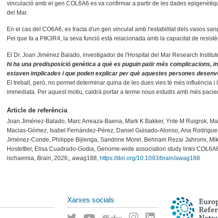
vinculació amb el gen COL6A6 es va confirmar a partir de les dades epigenètique
del Mar.
En el cas del CO6A6, es tracta d'un gen vinculat amb l'estabilitat dels vasos sang
Pel que fa a PIK3R4, la seva funció està relacionada amb la capacitat de resistè
El Dr. Joan Jiménez Balado, investigador de l'Hospital del Mar Research Instit
hi ha una predisposició genètica a què es puguin patir més complicacions, 
estaven implicades i que poden explicar per què aquestes persones desenv
El treball, però, no permet determinar quina de les dues vies té més influència i
immediata. Per aquest motiu, caldrà portar a terme nous estudis amb més pacie
Article de referència
Joan Jiménez-Balado, Marc Arreaza-Baena, Mark K Bakker, Ynte M Ruigrok, Mart
Macias-Gómez, Isabel Fernández-Pérez, Daniel Guisado-Alonso, Ana Rodriguez-
Jiménez-Conde, Philippe Bijlenga, Sandrine Morel, Behnam Rezai Jahromi, Mik
Hostettler, Elisa Cuadrado-Godia, Genome-wide association study links COL6A
ischaemia,
Brain
, 2026;, awag188,
https://doi.org/10.1093/brain/awag188
Xarxes socials