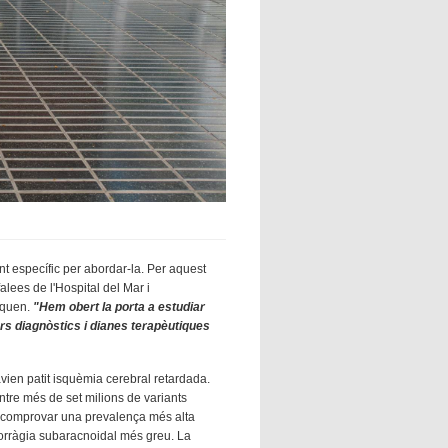
t específic per abordar-la. Per aquest
lees de l'Hospital del Mar i
liquen.
"Hem obert la porta a estudiar
rs diagnòstics i dianes terapèutiques
vien patit isquèmia cerebral retardada.
ntre més de set milions de variants
va comprovar una prevalença més alta
orràgia subaracnoidal més greu. La