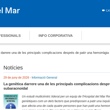
CA
FESSIONALS
INFO CORPORATIVA
 darrere una de les principals complicacions després de patir una hemorràgia
Notícies
29 de juny de 2026 -
Informació General
La genètica darrere una de les principals complicacions desp
subaracnoidal
Un estudi multicèntric liderat per un equip de l'Hospital del Mar R
genètiques com un dels factors que predisposen a patir una isquè
que afecta una de cada quatre persones que han patit una hemorr