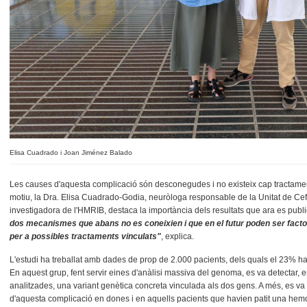
Elisa Cuadrado i Joan Jiménez Balado
Les causes d'aquesta complicació són desconegudes i no existeix cap tractamen
motiu, la Dra. Elisa Cuadrado-Godia, neuròloga responsable de la Unitat de Cefa
investigadora de l'HMRIB, destaca la importància dels resultats que ara es pub
dos mecanismes que abans no es coneixien i que en el futur poden ser facto
per a possibles tractaments vinculats"
, explica.
L'estudi ha treballat amb dades de prop de 2.000 pacients, dels quals el 23% ha
En aquest grup, fent servir eines d'anàlisi massiva del genoma, es va detectar, e
analitzades, una variant genètica concreta vinculada als dos gens. A més, es 
d'aquesta complicació en dones i en aquells pacients que havien patit una hem