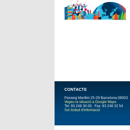
CONTACTE
Passeig Marítim 25-29
Barcelona
08003
Vegeu la situació a Google Maps
Tel: 93 248 30 00 · Fax: 93 248 32 54
Sol·licitud d'informació