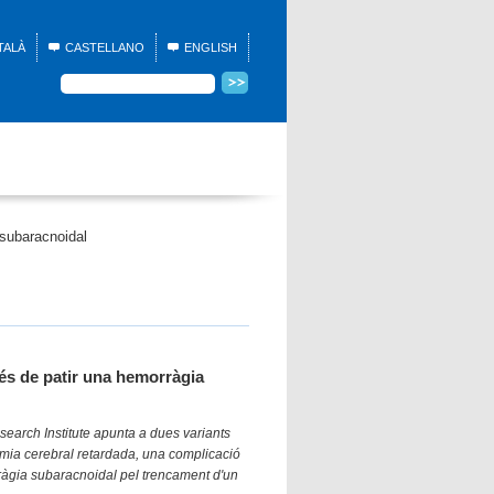
TALÀ
CASTELLANO
ENGLISH
 subaracnoidal
rés de patir una hemorràgia
esearch Institute apunta a dues variants
mia cerebral retardada, una complicació
àgia subaracnoidal pel trencament d'un