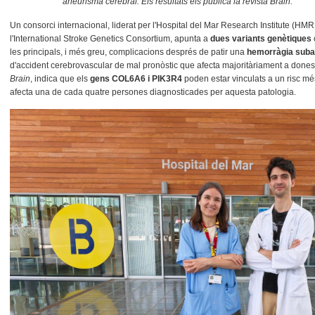
aneurisma cerebral. Els resultats els publica la revista Brain.
Un consorci internacional, liderat per l'Hospital del Mar Research Institute (HMRI
l'International Stroke Genetics Consortium, apunta a
dues variants genètiques
les principals, i més greu, complicacions després de patir una
hemorràgia suba
d'accident cerebrovascular de mal pronòstic que afecta majoritàriament a dones jo
Brain
, indica que els
gens COL6A6 i PIK3R4
poden estar vinculats a un risc mé
afecta una de cada quatre persones diagnosticades per aquesta patologia.