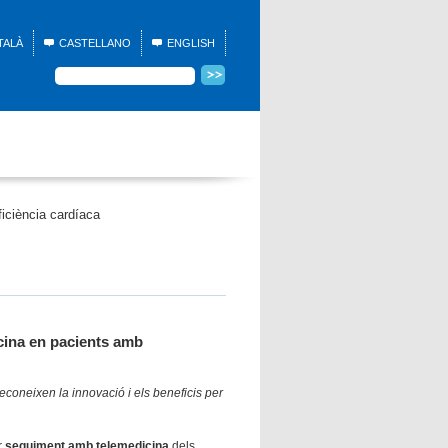
TALÀ
CASTELLANO
ENGLISH
iciència cardíaca
cina en pacients amb
econeixen la innovació i els beneficis per
r
seguiment amb telemedicina
dels