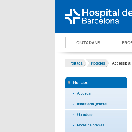
CIUTADANS
PRO
Portada
Notícies
Accèssit al
Notícies
Art usuari
Informació general
Guardons
Notes de premsa