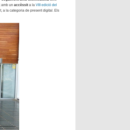
t amb un
accèssit
a la
VIII edició del
t, a la categoria de present digital. Els