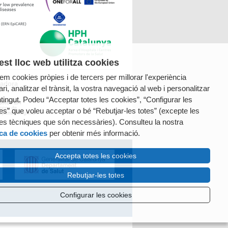
st lloc web utilitza cookies
tzem cookies pròpies i de tercers per millorar l'experiència
radora
ri, analitzar el trànsit, la vostra navegació al web i personalitzar
ntingut. Podeu “Acceptar totes les cookies”, “Configurar les
es” que voleu acceptar o bé “Rebutjar-les totes” (excepte les
es tècniques que són necessàries). Consulteu la nostra
ica de cookies
per obtenir més informació.
Accepta totes les cookies
Rebutjar-les totes
Configurar les cookies