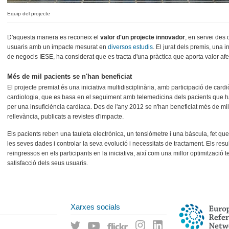
Equip del projecte
D'aquesta manera es reconeix el
valor d'un projecte innovador
, en servei des 
usuaris amb un impacte mesurat en
diversos estudis
. El jurat dels premis, una i
de negocis IESE, ha considerat que es tracta d'una pràctica que aporta valor afeg
Més de mil pacients se n'han beneficiat
El projecte premiat és una iniciativa multidisciplinària, amb participació de card
cardiologia, que es basa en el seguiment amb telemedicina dels pacients que han
per una insuficiència cardíaca. Des de l'any 2012 se n'han beneficiat més de mil
rellevància, publicats a revistes d'impacte.
Els pacients reben una tauleta electrònica, un tensiòmetre i una bàscula, fet qu
les seves dades i controlar la seva evolució i necessitats de tractament. Els res
reingressos en els participants en la iniciativa, així com una millor optimització 
satisfacció dels seus usuaris.
Xarxes socials