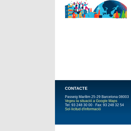
CONTACTE
Passeig Marítim 25-29
Barcelona
08003
Vegeu la situació a Google Maps
Tel: 93 248 30 00 · Fax: 93 248 32 54
Sol·licitud d'informació