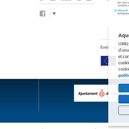
Aque
Utili
Entitat col·labo
d'usua
el co
cooki
cooki
polít