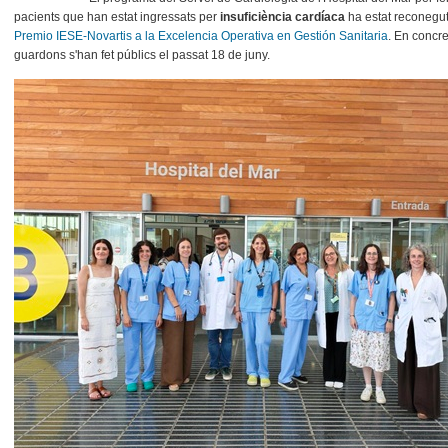
pacients que han estat ingressats per
insuficiència cardíaca
ha estat reconegu
Premio IESE-Novartis a la Excelencia Operativa en Gestión Sanitaria
. En concre
guardons s'han fet públics el passat 18 de juny.