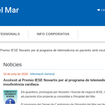
CA
FESSIONALS
INFO CORPORATIVA
 Premio IESE Novartis per al programa de telemedicina en pacients amb insuf
Notícies
19 de juny de 2026 -
Informació General
Accèssit al Premio IESE Novartis per al programa de telemedi
insuficiència cardíaca
Els guardons, promoguts per Novartis i l'escola de negocis IESE, r
als pacients d'un projecte ja consolidat a l'Hospital del Mar.
El programa del Servei de Cardiologia de l'Hospital del Mar per fe