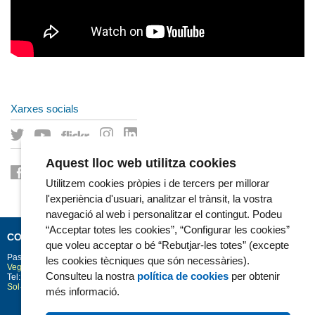
Xarxes socials
Aquest lloc web utilitza cookies
Utilitzem cookies pròpies i de tercers per millorar
l'experiència d'usuari, analitzar el trànsit, la vostra
navegació al web i personalitzar el contingut. Podeu
“Acceptar totes les cookies”, “Configurar les cookies”
CONTACTE
que voleu acceptar o bé “Rebutjar-les totes” (excepte
Passeig Marítim 25-29
Barcelona
08003
les cookies tècniques que són necessàries).
Vegeu la situació a Google Maps
Consulteu la nostra
política de cookies
per obtenir
Tel: 93 248 30 00 · Fax: 93 248 32 54
Sol·licitud d'informació
més informació.