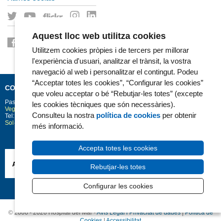
Aquest lloc web utilitza cookies
Utilitzem cookies pròpies i de tercers per millorar
l'experiència d'usuari, analitzar el trànsit, la vostra
navegació al web i personalitzar el contingut. Podeu
“Acceptar totes les cookies”, “Configurar les cookies”
CONTACTE
que voleu acceptar o bé “Rebutjar-les totes” (excepte
Passeig Marítim 25-29
Barcelona
08003
les cookies tècniques que són necessàries).
Vegeu la situació a Google Maps
Consulteu la nostra
política de cookies
per obtenir
Tel: 93 248 30 00 · Fax: 93 248 32 54
Sol·licitud d'informació
més informació.
Accepta totes les cookies
Rebutjar-les totes
Configurar les cookies
© 2006 - 2026 Hospital del Mar ·
Avís Legal i Privacitat de dades
|
Política de
Cookies
|
Accessibilitat