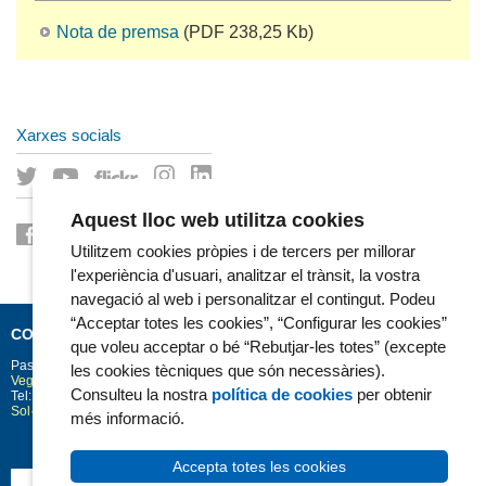
Nota de premsa
(PDF 238,25 Kb)
Xarxes socials
Aquest lloc web utilitza cookies
Utilitzem cookies pròpies i de tercers per millorar
l'experiència d'usuari, analitzar el trànsit, la vostra
navegació al web i personalitzar el contingut. Podeu
“Acceptar totes les cookies”, “Configurar les cookies”
CONTACTE
que voleu acceptar o bé “Rebutjar-les totes” (excepte
Passeig Marítim 25-29
Barcelona
08003
les cookies tècniques que són necessàries).
Vegeu la situació a Google Maps
Consulteu la nostra
política de cookies
per obtenir
Tel: 93 248 30 00 · Fax: 93 248 32 54
Sol·licitud d'informació
més informació.
Accepta totes les cookies