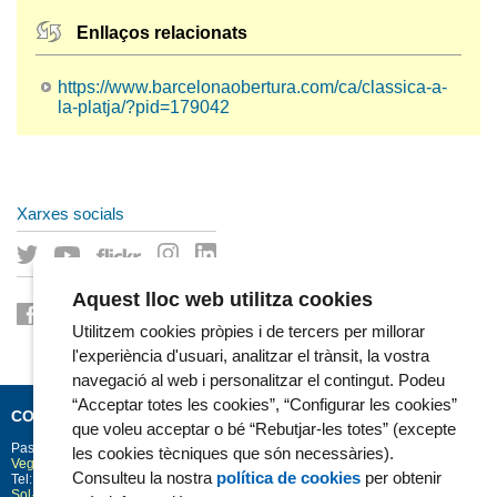
Enllaços relacionats
https://www.barcelonaobertura.com/ca/classica-a-
la-platja/?pid=179042
Xarxes socials
Aquest lloc web utilitza cookies
Utilitzem cookies pròpies i de tercers per millorar
l'experiència d'usuari, analitzar el trànsit, la vostra
navegació al web i personalitzar el contingut. Podeu
“Acceptar totes les cookies”, “Configurar les cookies”
CONTACTE
que voleu acceptar o bé “Rebutjar-les totes” (excepte
Passeig Marítim 25-29
Barcelona
08003
les cookies tècniques que són necessàries).
Vegeu la situació a Google Maps
Consulteu la nostra
política de cookies
per obtenir
Tel: 93 248 30 00 · Fax: 93 248 32 54
Sol·licitud d'informació