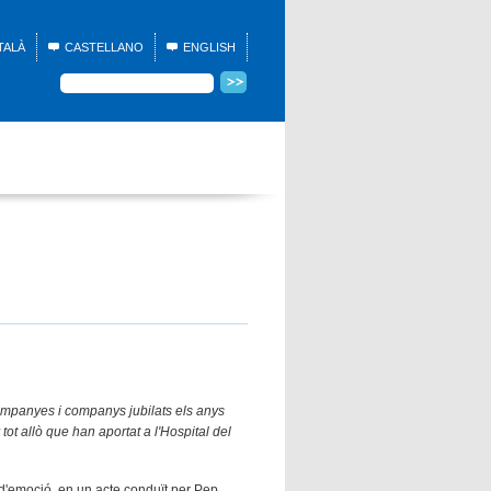
TALÀ
CASTELLANO
ENGLISH
companyes i companys jubilats els anys
tot allò que han aportat a l'Hospital del
d'emoció, en un acte conduït per Pep