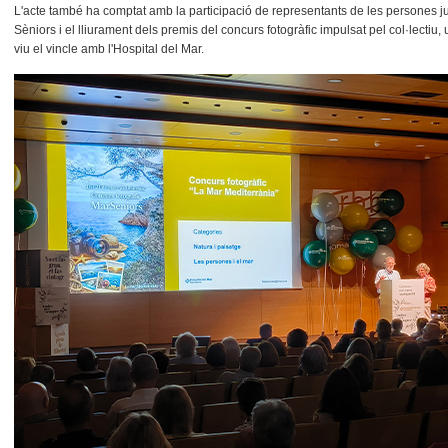
L'acte també ha comptat amb la participació de representants de les persones ju
Sèniors i el lliurament dels premis del concurs fotogràfic impulsat pel col·lectiu,
viu el vincle amb l'Hospital del Mar.