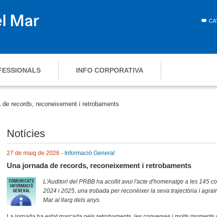
CA
FESSIONALS
INFO CORPORATIVA
 de records, reconeixement i retrobaments
Notícies
27 de maig de 2026 -
Informació General
Una jornada de records, reconeixement i retrobaments
L'Auditori del PRBB ha acollit avui l'acte d'homenatge a les 145 
2024 i 2025, una trobada per reconèixer la seva trajectòria i agrair 
Mar al llarg dels anys.
La jornada ha estat marcada pels retrobaments, les converses i molts moments 