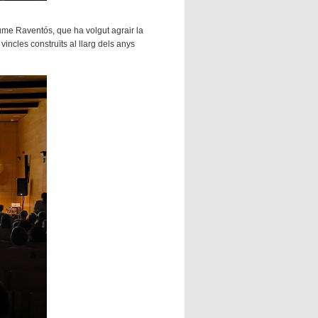
Jaume Raventós, que ha volgut agrair la
incles construïts al llarg dels anys