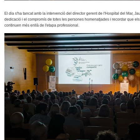
El dia s'ha tancat amb la intervenció del director gerent de l'Hospital del Mar, 
dedicació i el compromís de totes les persones homenatjades i recordar que els v
continuen més enllà de l'etapa professional.