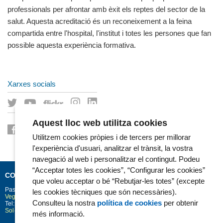
professionals per afrontar amb èxit els reptes del sector de la
salut. Aquesta acreditació és un reconeixement a la feina
compartida entre l'hospital, l'institut i totes les persones que fan
possible aquesta experiència formativa.
Xarxes socials
Aquest lloc web utilitza cookies
Utilitzem cookies pròpies i de tercers per millorar
l'experiència d'usuari, analitzar el trànsit, la vostra
navegació al web i personalitzar el contingut. Podeu
“Acceptar totes les cookies”, “Configurar les cookies”
CONTACTE
que voleu acceptar o bé “Rebutjar-les totes” (excepte
Passeig Marítim 25-29
Barcelona
08003
les cookies tècniques que són necessàries).
Vegeu la situació a Google Maps
Consulteu la nostra
política de cookies
per obtenir
Tel: 93 248 30 00 · Fax: 93 248 32 54
Sol·licitud d'informació
més informació.