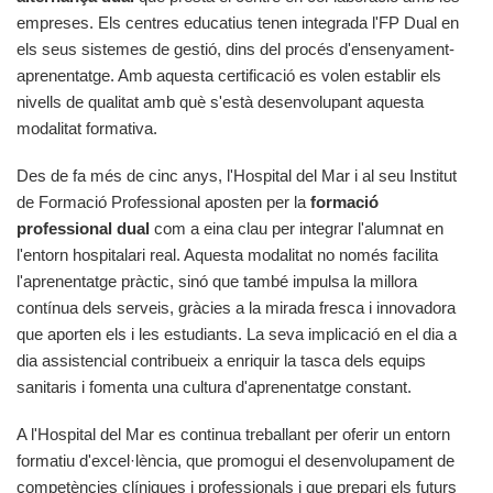
empreses. Els centres educatius tenen integrada l'FP Dual en
els seus sistemes de gestió, dins del procés d'ensenyament-
aprenentatge. Amb aquesta certificació es volen establir els
nivells de qualitat amb què s'està desenvolupant aquesta
modalitat formativa.
Des de fa més de cinc anys, l'Hospital del Mar i al seu Institut
de Formació Professional aposten per la
formació
professional dual
com a eina clau per integrar l'alumnat en
l'entorn hospitalari real. Aquesta modalitat no només facilita
l'aprenentatge pràctic, sinó que també impulsa la millora
contínua dels serveis, gràcies a la mirada fresca i innovadora
que aporten els i les estudiants. La seva implicació en el dia a
dia assistencial contribueix a enriquir la tasca dels equips
sanitaris i fomenta una cultura d'aprenentatge constant.
A l'Hospital del Mar es continua treballant per oferir un entorn
formatiu d'excel·lència, que promogui el desenvolupament de
competències clíniques i professionals i que prepari els futurs