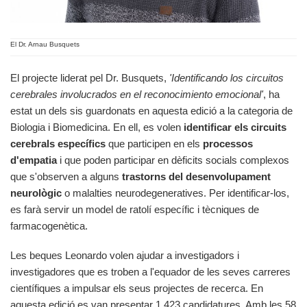
El Dr. Arnau Busquets
El projecte liderat pel Dr. Busquets,
'Identificando los circuitos
cerebrales involucrados en el reconocimiento emocional'
, ha
estat un dels sis guardonats en aquesta edició a la categoria de
Biologia i Biomedicina. En ell, es volen
identificar els circuits
cerebrals específics
que participen en els
processos
d'empatia
i que poden participar en dèficits socials complexos
que s'observen a alguns
trastorns del desenvolupament
neurològic
o malalties neurodegeneratives. Per identificar-los,
es farà servir un model de ratolí específic i tècniques de
farmacogenètica.
Les beques Leonardo volen ajudar a investigadors i
investigadores que es troben a l'equador de les seves carreres
científiques a impulsar els seus projectes de recerca. En
aquesta edició es van presentar 1.423 candidatures. Amb les 58