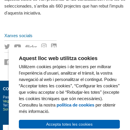
seleccionades, s'arriba als 660 projectes que han rebut l'impuls
d'aquesta iniciativa.
Xarxes socials
Aquest lloc web utilitza cookies
Utilitzem cookies pròpies i de tercers per millorar
l'experiència d'usuari, analitzar el trànsit, la vostra
navegació al web i personalitzar el contingut. Podeu
“Acceptar totes les cookies”, “Configurar les cookies”
CONTACTE
que voleu acceptar o bé “Rebutjar-les totes” (excepte
Passeig Marítim 25-29
Barcelona
08003
les cookies tècniques que són necessàries).
Vegeu la situació a Google Maps
Consulteu la nostra
política de cookies
per obtenir
Tel: 93 248 30 00 · Fax: 93 248 32 54
Sol·licitud d'informació
més informació.
Accepta totes les cookies