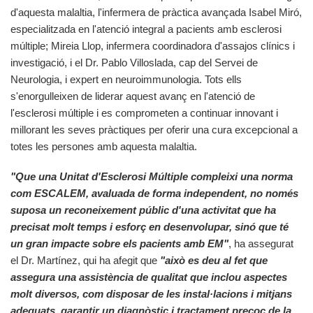
d'aquesta malaltia, l'infermera de pràctica avançada Isabel Miró,
especialitzada en l'atenció integral a pacients amb esclerosi
múltiple; Mireia Llop, infermera coordinadora d'assajos clínics i
investigació, i el Dr. Pablo Villoslada, cap del Servei de
Neurologia, i expert en neuroimmunologia. Tots ells
s'enorgulleixen de liderar aquest avanç en l'atenció de
l'esclerosi múltiple i es comprometen a continuar innovant i
millorant les seves pràctiques per oferir una cura excepcional a
totes les persones amb aquesta malaltia.
"Que una Unitat d'Esclerosi Múltiple compleixi una norma
com ESCALEM, avaluada de forma independent, no només
suposa un reconeixement públic d'una activitat que ha
precisat molt temps i esforç en desenvolupar, sinó que té
un gran impacte sobre els pacients amb EM"
, ha assegurat
el Dr. Martínez, qui ha afegit que
"això es deu al fet que
assegura una assistència de qualitat que inclou aspectes
molt diversos, com disposar de les instal·lacions i mitjans
adequats, garantir un diagnòstic i tractament precoç de la