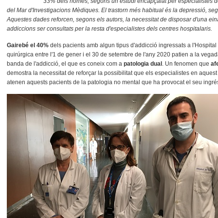
33% dels homes, segons un estudi encapçalat per especialistes de l'
del Mar d'Investigacions Mèdiques. El trastorn més habitual és la depressió, segui
Aquestes dades reforcen, segons els autors, la necessitat de disposar d'una ein
addiccions ser consultats per la resta d'especialistes dels centres hospitalaris.
Gairebé el 40%
dels pacients amb algun tipus d'addicció ingressats a l'Hospita
quirúrgica entre l'1 de gener i el 30 de setembre de l'any 2020 patien a la vegad
banda de l'addicció, el que es coneix com a
patologia dual
. Un fenomen que
af
demostra la necessitat de reforçar la possibilitat que els especialistes en aque
atenen aquests pacients de la patologia no mental que ha provocat el seu ingrés 