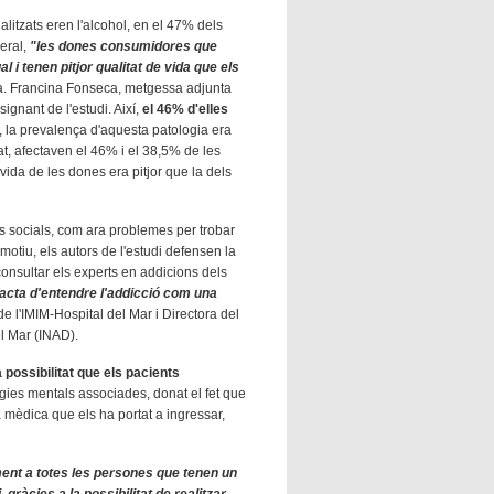
itzats eren l'alcohol, en el 47% dels
neral,
"les dones consumidores que
 i tenen pitjor qualitat de vida que els
ra. Francina Fonseca, metgessa adjunta
signant de l'estudi. Així,
el 46% d'elles
s, la prevalença d'aquesta patologia era
at, afectaven el 46% i el 38,5% de les
vida de les dones era pitjor que la dels
s socials, com ara problemes per trobar
 motiu, els autors de l'estudi defensen la
 consultar els experts en addicions dels
racta d'entendre l'addicció com una
e l'IMIM-Hospital del Mar i Directora del
el Mar (INAD).
 possibilitat que els pacients
ogies mentals associades, donat el fet que
 mèdica que els ha portat a ingressar,
ent a totes les persones que tenen un
gràcies a la possibilitat de realitzar