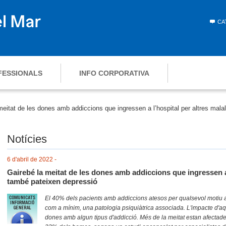
CA
FESSIONALS
INFO CORPORATIVA
meitat de les dones amb addiccions que ingressen a l’hospital per altres mala
Notícies
6 d'abril de 2022 -
Gairebé la meitat de les dones amb addiccions que ingressen a 
també pateixen depressió
El 40% dels pacients amb addiccions atesos per qualsevol motiu a 
com a mínim, una patologia psiquiàtrica associada. L'impacte d'aq
dones amb algun tipus d'addicció. Més de la meitat estan afectade