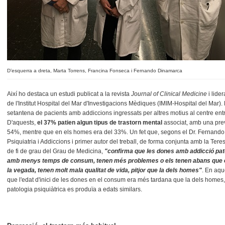
D’esquerra a dreta, Marta Torrens, Francina Fonseca i Fernando Dinamarca
Així ho destaca un estudi publicat a la revista
Journal of
Clinical Medicine
i lider
de l'Institut Hospital del Mar d'Investigacions Mèdiques (IMIM-Hospital del Mar). 
setantena de pacients amb addiccions ingressats per altres motius al centre entr
D'aquests,
el 37% patien algun tipus de trastorn mental
associat, amb una prev
54%, mentre que en els homes era del 33%. Un fet que, segons el Dr. Fernando
Psiquiatria i Addiccions i primer autor del treball, de forma conjunta amb la Teresa
de fi de grau del Grau de Medicina,
"confirma que les dones amb addicció patei
amb menys temps de consum, tenen més problemes o els tenen abans que el
la vegada, tenen molt mala qualitat de vida, pitjor que la dels homes"
. En aqu
que l'edat d'inici de les dones en el consum era més tardana que la dels homes, 
patologia psiquiàtrica es produïa a edats similars.