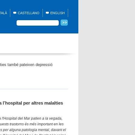
TALÀ
CASTELLANO
ENGLISH
lties també pateixen depressió
l’hospital per altres malalties
l'Hospital del Mar patien a la vegada,
uests trastorns és més important en les
s per alguna patologia mental, davant el