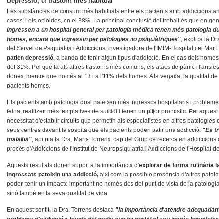
Depressió, el trastorn més habitual
Les substàncies de consum més habituals entre els pacients amb addiccions anal
casos, i els opioides, en el 38%. La principal conclusió del treball és que en ge
ingressen a un hospital general per patologia mèdica tenen més patologia dual
homes, encara que ingressin per patologies no psiquiàtriques"
, explica la D
del Servei de Psiquiatria i Addiccions, investigadora de l'IMIM-Hospital del Mar i 
patien depressió
, a banda de tenir algun tipus d'addicció. En el cas dels home
del 31%. Pel que fa als altres trastorns més comuns, els atacs de pànic i l'ansiet
dones, mentre que només al 13 i a l'11% dels homes. A la vegada, la qualitat de 
pacients homes.
Els pacients amb patologia dual pateixen més ingressos hospitalaris i probleme
feina, realitzen més temptatives de suïcidi i tenen un pitjor pronòstic. Per aquest
necessitat d'establir circuits que permetin als especialistes en altres patologies
seus centres davant la sospita que els pacients poden patir una addicció.
"Es t
malaltia"
, apunta la Dra. Marta Torrens, cap del Grup de recerca en addiccions d
procés d'Addiccions de l'Institut de Neuropsiquiatria i Addiccions de l'Hospital d
Aquests resultats donen suport a la importància d'
explorar de forma rutinària la
ingressats pateixin una addicció,
així com la possible presència d'altres patol
poden tenir un impacte important no només des del punt de vista de la patologia
sinó també en la seva qualitat de vida.
En aquest sentit, la Dra. Torrens destaca
"l
a importància d'atendre adequadam
problema d'addicció a banda del motiu que ha portat al seu ingrés hospitalari, 