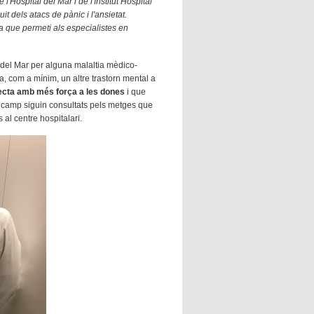
Hospital del Mar i de l'Institut Hospital
t dels atacs de pànic i l'ansietat.
a que permeti als especialistes en
l del Mar per alguna malaltia mèdico-
a, com a mínim, un altre trastorn mental a
ecta amb més força a les dones
i que
st camp siguin consultats pels metges que
al centre hospitalari.