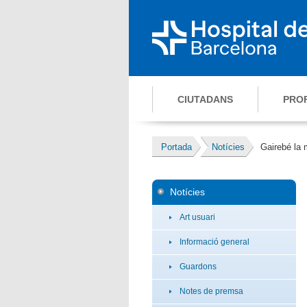
CIUTADANS
PRO
Portada
Notícies
Gairebé la 
Notícies
Art usuari
Informació general
Guardons
Notes de premsa