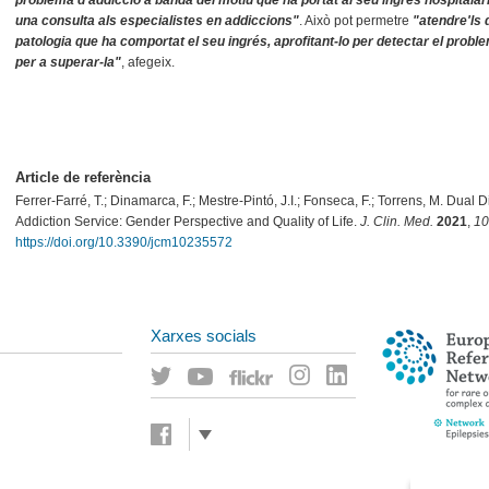
una consulta als especialistes en addiccions"
. Això pot permetre
"atendre'ls
patologia que ha comportat el seu ingrés, aprofitant-lo per detectar el problem
per a superar-la"
, afegeix.
Article de referència
Ferrer-Farré, T.; Dinamarca, F.; Mestre-Pintó, J.I.; Fonseca, F.; Torrens, M. Dual 
Addiction Service: Gender Perspective and Quality of Life.
J. Clin. Med.
2021
,
1
https://doi.org/10.3390/jcm10235572
Xarxes socials